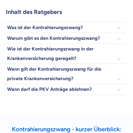
Wir helfen dir dabei Unterschiede in
Inhalt des Ratgebers
Versicherungen zu verstehen
Wozu dürfen wir dich beraten?
Was ist der Kontrahierungszwang?
Versicherungsprodukt wählen
Warum gibt es den Kontrahierungszwang?
Wie ist der Kontrahierungszwang in der
Krankenvoll
Krankenversicherung geregelt?
Versicherung
Wann gilt der Kontrahierungszwang für die
private Krankenversicherung?
Wann darf die PKV Anträge ablehnen?
Beamten
Versicherung
Kontrahierungszwang - kurzer Überblick: