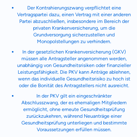
Zahnzusatz
Versicherung
Der Kontrahierungszwang verpflichtet eine
Vertragspartei dazu, einen Vertrag mit einer anderen
Partei abzuschließen, insbesondere im Bereich der
privaten Krankenversicherung, um die
Grundversorgung sicherzustellen und
Krankenhaus
Monopolstellungen zu verhindern.
Versicherung
In der gesetzlichen Krankenversicherung (GKV)
müssen alle Antragsteller angenommen werden,
Mit dem Abschicken meiner Daten erkläre ich meine
Einwilligung
zur
unabhängig von Gesundheitsrisiken oder finanzieller
Kontaktaufnahme durch ottonova.
Leistungsfähigkeit. Die PKV kann Anträge ablehnen,
wenn das individuelle Gesundheitsrisiko zu hoch ist
Weiter zu deinen Informationen
oder die Bonität des Antragstellers nicht ausreicht.
In der PKV gilt ein eingeschränkter
Abschlusszwang, der es ehemaligen Mitgliedern
ermöglicht, ohne erneute Gesundheitsprüfung
zurückzukehren, während Neuanträge einer
Gesundheitsprüfung unterliegen und bestimmte
Voraussetzungen erfüllen müssen.