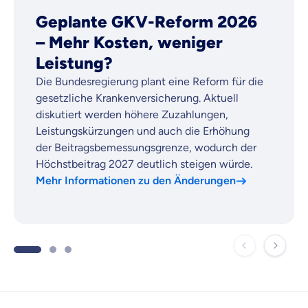
Wir möchten, dass du dich aus Überzeugung für
Geplante GKV-Reform 2026
uns entscheidest.
– Mehr Kosten, weniger
Vergleich mit anderen Tarifen am Markt
Wir helfen dir dabei Unterschiede in
Leistung?
Versicherungen zu verstehen
Die Bundesregierung plant eine Reform für die
Wozu dürfen wir dich beraten?
gesetzliche Krankenversicherung. Aktuell
diskutiert werden höhere Zuzahlungen,
Versicherungsprodukt wählen
Leistungskürzungen und auch die Erhöhung
der Beitragsbemessungsgrenze, wodurch der
Höchstbeitrag 2027 deutlich steigen würde.
Krankenvoll
Mehr Informationen zu den Änderungen
Versicherung
Beamten
Versicherung