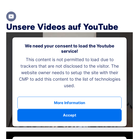
Zahnzusatz
Unsere Videos auf YouTube
Versicherung
We need your consent to load the Youtube
service!
This content is not permitted to load due to
Krankenhaus
trackers that are not disclosed to the visitor. The
Versicherung
website owner needs to setup the site with their
CMP to add this content to the list of technologies
used.
Mit dem Abschicken meiner Daten erkläre ich meine
Einwilligung
zur
Kontaktaufnahme durch ottonova.
More Information
Weiter zu deinen Informationen
Accept