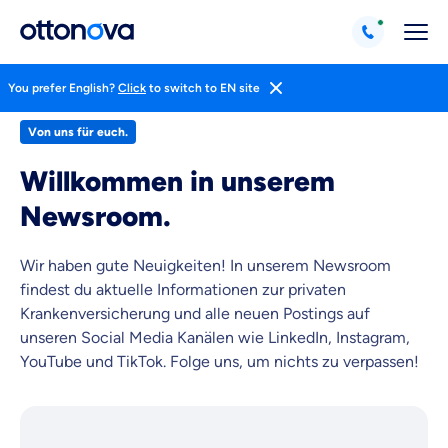
You prefer English?
Click
to switch to EN site
Von uns für euch.
Willkommen in unserem
Newsroom.
Wir haben gute Neuigkeiten! In unserem Newsroom
findest du aktuelle Informationen zur privaten
Krankenversicherung und alle neuen Postings auf
unseren Social Media Kanälen wie LinkedIn, Instagram,
Weil es uns wichtig ist, dass
YouTube und TikTok. Folge uns, um nichts zu verpassen!
du dich gut beraten fühlst.
Objektive und faire Beratung