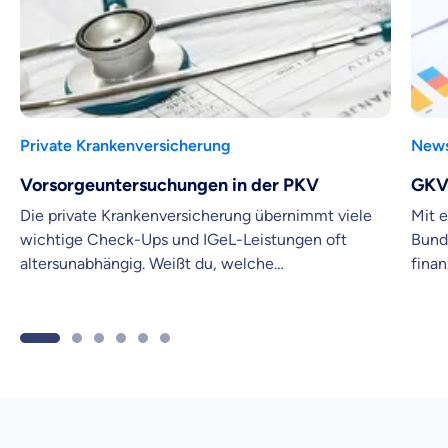
Private Krankenversicherung
New
Vorsorgeuntersuchungen in der PKV
GKV
Die private Krankenversicherung übernimmt viele
Mit 
wichtige Check-Ups und IGeL-Leistungen oft
Bund
altersunabhängig. Weißt du, welche
fina
Untersuchungen dir in deinem Alter zustehen?
Kran
Vers