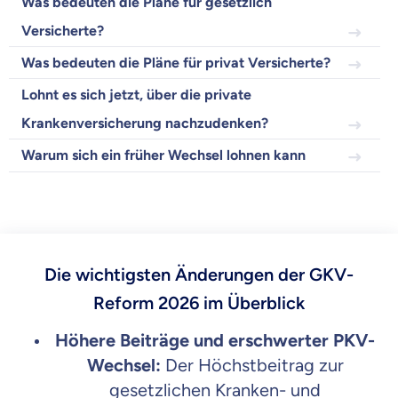
Was bedeuten die Pläne für gesetzlich
Versicherte?
Krankenvoll
Versicherung
Was bedeuten die Pläne für privat Versicherte?
Lohnt es sich jetzt, über die private
Krankenversicherung nachzudenken?
Beamten
Warum sich ein früher Wechsel lohnen kann
Versicherung
Zahnzusatz
Die wichtigsten Änderungen der GKV-
Versicherung
Reform 2026 im Überblick
Höhere Beiträge und erschwerter PKV-
Wechsel:
Der Höchstbeitrag zur
Krankenhaus
gesetzlichen Kranken- und
Versicherung