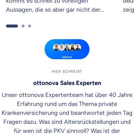
kommt es schnell zu voreiligen
deu
Aussagen, die so aber gar nicht der
zeig
Wahrheit entsprechen. Wir klären dich
dei
über die gängigsten PKV-Mythen auf.
HIER SCHREIBT
ottonova Sales Experten
Unser ottonova Expertenteam hat über 40 Jahre
Erfahrung rund um das Thema private
Krankenversicherung und beantwortet jeden Tag
Fragen dazu. Was sind Altersrückstellungen und
für wen ist die PKV sinnvoll? Was ist der