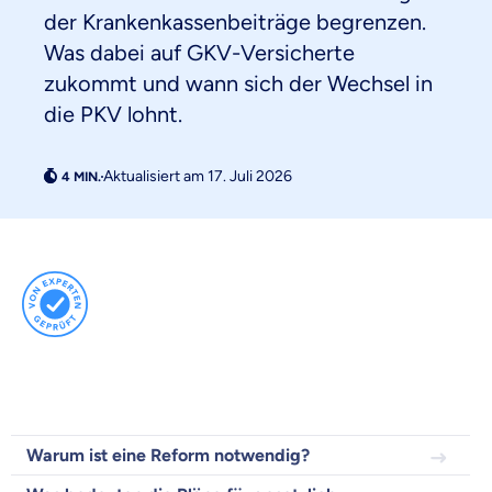
der Krankenkassenbeiträge begrenzen.
Was dabei auf GKV-Versicherte
zukommt und wann sich der Wechsel in
die PKV lohnt.
Weil es uns wichtig ist, dass
Aktualisiert am 17. Juli 2026
du dich gut beraten fühlst.
Objektive und faire Beratung
Wir möchten, dass du dich aus Überzeugung für
uns entscheidest.
Vergleich mit anderen Tarifen am Markt
Wir helfen dir dabei Unterschiede in
Versicherungen zu verstehen
Wozu dürfen wir dich beraten?
Versicherungsprodukt wählen
Warum ist eine Reform notwendig?