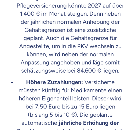
Pflegeversicherung könnte 2027 auf über
1.400 € im Monat steigen.
Denn neben
Mit dem Abschicken meiner Daten erkläre ich meine
Einwilligung
zur
der jährlichen normalen Anhebung der
Kontaktaufnahme durch ottonova.
Gehaltsgrenzen ist eine zusätzliche
Weiter zu deinen Informationen
geplant. Auch die Gehaltsgrenze für
Angestellte, um in die PKV wechseln zu
können, wird neben der normalen
Anpassung angehoben und läge somit
schätzungsweise bei 84.600 € liegen.
Höhere Zuzahlungen:
Versicherte
müssten künftig für Medikamente einen
höheren Eigenanteil leisten. Dieser wird
bei 7,50 Euro bis zu 15 Euro liegen
(bislang 5 bis 10 €).
Die geplante
automatische
jährliche Erhöhung der