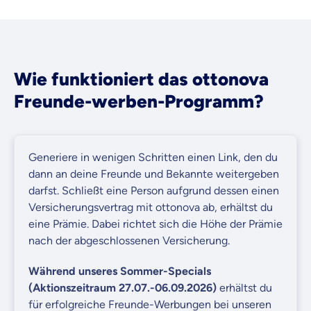
Krankenhaus
Versicherung
Wie funktioniert das ottonova
Freunde-werben-Programm?
Mit dem Abschicken meiner Daten erkläre ich meine
Einwilligung
zur
Kontaktaufnahme durch ottonova.
Weiter zu deinen Informationen
Generiere in wenigen Schritten einen Link, den du
dann an deine Freunde und Bekannte weitergeben
darfst. Schließt eine Person aufgrund dessen einen
Versicherungsvertrag mit ottonova ab, erhältst du
eine Prämie. Dabei richtet sich die Höhe der Prämie
nach der abgeschlossenen Versicherung.
Während unseres Sommer-Specials
(Aktionszeitraum 27.07.-06.09.2026)
erhältst du
für erfolgreiche Freunde-Werbungen bei unseren