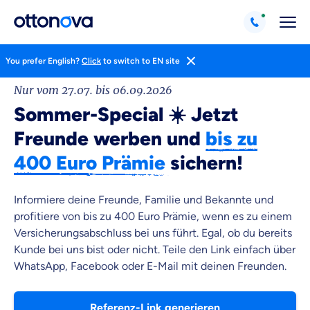
You prefer English?
Click
to switch to EN site
Nur vom 27.07. bis 06.09.2026
Sommer-Special ☀️ Jetzt
Freunde werben und
bis zu
400 Euro Prämie
sichern!
Weil es uns wichtig ist, dass
du dich gut beraten fühlst.
Informiere deine Freunde, Familie und Bekannte und
profitiere von bis zu 400 Euro Prämie, wenn es zu einem
Objektive und faire Beratung
Versicherungsabschluss bei uns führt. Egal, ob du bereits
Wir möchten, dass du dich aus Überzeugung für
Kunde bei uns bist oder nicht. Teile den Link einfach über
uns entscheidest.
WhatsApp, Facebook oder E-Mail mit deinen Freunden.
Vergleich mit anderen Tarifen am Markt
Wir helfen dir dabei Unterschiede in
Versicherungen zu verstehen
Referenz-Link generieren