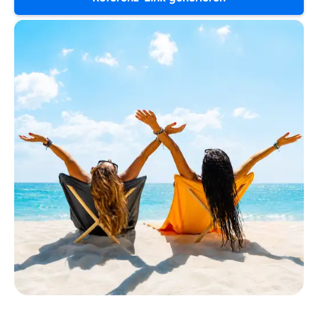
Wozu dürfen wir dich beraten?
Versicherungsprodukt wählen
Krankenvoll
Versicherung
Beamten
Versicherung
Zahnzusatz
Versicherung