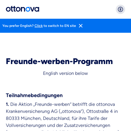
You prefer English?
Click
to switch to EN site
Freunde-werben-Programm
English version below
Weil es uns wichtig ist, dass
Teilnahmebedingungen
du dich gut beraten fühlst.
1.
Die Aktion „Freunde-werben“ betrifft die ottonova
Objektive und faire Beratung
Krankenversicherung AG („ottonova“), Ottostraße 4 in
Wir möchten, dass du dich aus Überzeugung für
80333 München, Deutschland, für ihre Tarife der
uns entscheidest.
Vollversicherungen und der Zusatzversicherungen