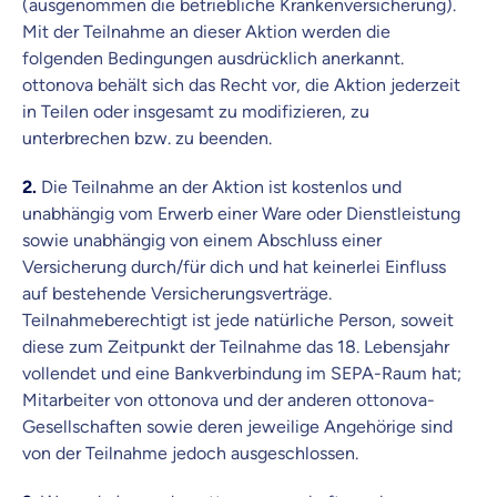
(ausgenommen die betriebliche Krankenversicherung).
Vergleich mit anderen Tarifen am Markt
Wir helfen dir dabei Unterschiede in
Mit der Teilnahme an dieser Aktion werden die
Versicherungen zu verstehen
folgenden Bedingungen ausdrücklich anerkannt.
ottonova behält sich das Recht vor, die Aktion jederzeit
Wozu dürfen wir dich beraten?
in Teilen oder insgesamt zu modifizieren, zu
Versicherungsprodukt wählen
unterbrechen bzw. zu beenden.
2.
Die Teilnahme an der Aktion ist kostenlos und
unabhängig vom Erwerb einer Ware oder Dienstleistung
Krankenvoll
Versicherung
sowie unabhängig von einem Abschluss einer
Versicherung durch/für dich und hat keinerlei Einfluss
auf bestehende Versicherungsverträge.
Teilnahmeberechtigt ist jede natürliche Person, soweit
diese zum Zeitpunkt der Teilnahme das 18. Lebensjahr
Beamten
vollendet und eine Bankverbindung im SEPA-Raum hat;
Versicherung
Mitarbeiter von ottonova und der anderen ottonova-
Gesellschaften sowie deren jeweilige Angehörige sind
von der Teilnahme jedoch ausgeschlossen.