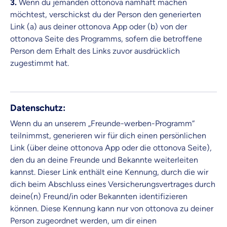
3.
W
enn du jemanden ottonova namhaft machen
Zahnzusatz
Versicherung
möchtest, verschickst du der Person den generierten
Link (a) aus deiner ottonova App oder (b) von der
ottonova Seite des Programms, sofern die betroffene
Person dem Erhalt des Links zuvor ausdrücklich
zugestimmt hat.
Krankenhaus
Versicherung
Datenschutz:
Mit dem Abschicken meiner Daten erkläre ich meine
Einwilligung
zur
Kontaktaufnahme durch ottonova.
Wenn du an unserem „Freunde-werben-Programm“
teilnimmst, generieren wir für dich einen persönlichen
Weiter zu deinen Informationen
Link (über deine ottonova App oder die ottonova Seite),
den du an deine Freunde und Bekannte weiterleiten
kannst. Dieser Link enthält eine Kennung, durch die wir
dich beim Abschluss eines Versicherungsvertrages durch
deine(n) Freund/in oder Bekannten identifizieren
können. Diese Kennung kann nur von ottonova zu deiner
Person zugeordnet werden, um dir einen