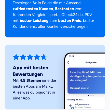
Testsieger, 3x in Folge die mit Abstand
zufriedensten Kunden
,
Bestnoten
vom
führenden Vergleichsportal Check24.de, PKV
mit
bester Leistung
zum
besten Preis
, bester
Kundendienst aller Krankenversicherungen.
00:27
App mit besten
Bewertungen
Mit
4,8 Sternen
eine der
besten Apps am Markt.
Alles was du brauchst in
einer App.