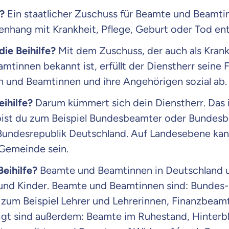
e?
Ein staatlicher Zuschuss für Beamte und Beamti
raten fühlst.
nhang mit Krankheit, Pflege, Geburt oder Tod en
re Beratung
ie Beihilfe?
Mit dem Zuschuss, der auch als Krank
du dich aus Überzeugung für uns entscheidest.
tinnen bekannt ist, erfüllt der Dienstherr seine 
eren Tarifen am Markt
n und Beamtinnen und ihre Angehörigen sozial ab.
ei Unterschiede in Versicherungen zu verstehen
eihilfe?
Darum kümmert sich dein Dienstherr. Das 
 dich beraten?
bist du zum Beispiel Bundesbeamter oder Bundesbe
 Bundesrepublik Deutschland. Auf Landesebene kan
t wählen
 Gemeinde sein.
eihilfe?
Beamte und Beamtinnen in Deutschland u
Krankenvoll
Versicherung
und Kinder. Beamte und Beamtinnen sind: Bundes-
zum Beispiel Lehrer und Lehrerinnen, Finanzbeamt
tigt sind außerdem: Beamte im Ruhestand, Hinterb