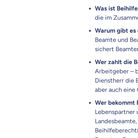
Was ist Beihilf
dich gut be
die im Zusamme
Objektive und fai
Warum gibt es d
Wir möchten, dass 
Beamte und Beam
Vergleich mit and
sichert Beamte
Wir helfen dir dab
Wer zahlt die B
Wozu dürfen wir
Arbeitgeber – 
Dienstherr die
Versicherungsproduk
aber auch eine
Wer bekommt B
Lebenspartner 
Landesbeamte, 
Beihilfeberech