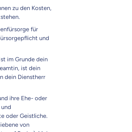
nnen zu den Kosten,
tstehen.
enfürsorge für
Fürsorgepflicht und
ist im Grunde dein
amtin, ist dein
n dein Dienstherr
nd ihre Ehe- oder
 und
e oder Geistliche.
liebene von