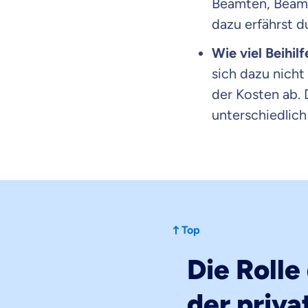
Beamten, Beamt
dazu erfährst 
Wie viel Beihi
sich dazu nicht 
der Kosten ab. 
unterschiedlich
Top
Die Rolle
Mit dem Abschicken meine
Kontaktaufnahme durch o
der priv