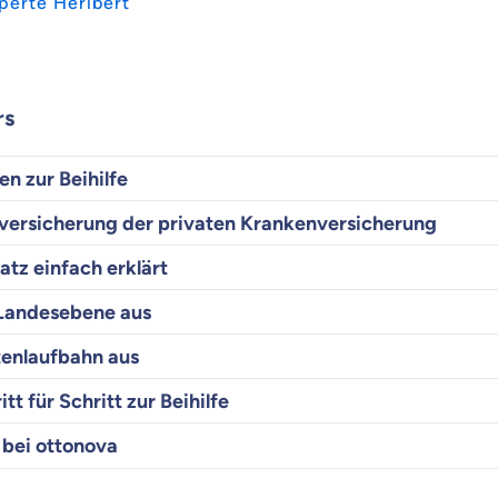
perte Heribert
rs
en zur Beihilfe
feversicherung der privaten Krankenversicherung
tz einfach erklärt
f Landesebene aus
tenlaufbahn aus
itt für Schritt zur Beihilfe
 bei ottonova