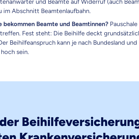
enanwärter und Beamte auf Widerruf (auch Beamt
Beamten
du im Abschnitt Beamtenlaufbahn.
Versicherung
lfe bekommen Beamte und Beamtinnen?
Pauschale 
treffen. Fest steht:
Die Beihilfe deckt grundsätzli
Der Beihilfeanspruch kann je nach Bundesland und
Zahnzusatz
 hoch sein.
Versicherung
Krankenhaus
Versicherung
 der Beihilfeversicherun
r Daten erkläre ich meine
Einwilligung
zur
Weiter zu dein
ttonova.
aten Krankenversicherun