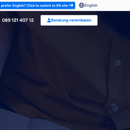
English
 prefer English? Click to switch to EN site
089 121 407 12
Beratung vereinbaren