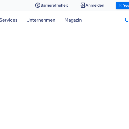
Barrierefreiheit
Anmelden
You
Services
Unternehmen
Magazin
 wichtig ist, dass du
raten fühlst.