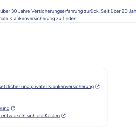
re Beratung
über 30 Jahre Versicherungserfahrung zurück. Seit über 20 Jahr
du dich aus Überzeugung für uns entscheidest.
ale Krankenversicherung zu finden.
eren Tarifen am Markt
ei Unterschiede in Versicherungen zu verstehen
 dich beraten?
t wählen
etzlicher und privater Krankenversicherung
Krankenvoll
Versicherung
erung
o entwickeln sich die Kosten
Beamten
Versicherung