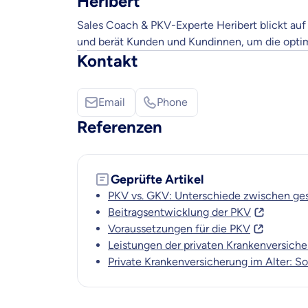
Heribert
Objektive und fai
Sales Coach & PKV-Experte Heribert blickt auf 
Wir möchten, dass 
und berät Kunden und Kundinnen, um die optim
Kontakt
Vergleich mit and
Wir helfen dir dab
Email
Phone
Wozu dürfen wir
Referenzen
Versicherungsproduk
Geprüfte Artikel
PKV vs. GKV: Unterschiede zwischen ges
Beitragsentwicklung der PKV
Voraussetzungen für die PKV
Leistungen der privaten Krankenversich
Private Krankenversicherung im Alter: S