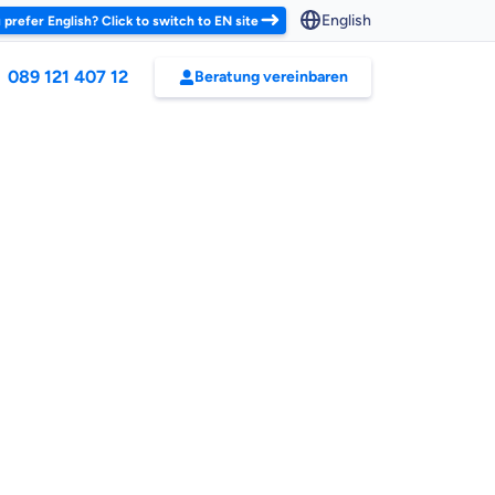
English
 prefer English? Click to switch to EN site
089 121 407 12
Beratung vereinbaren