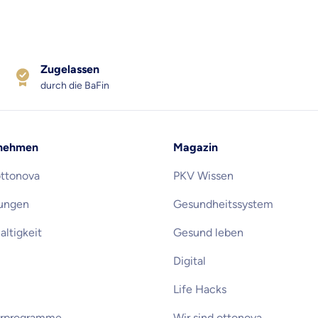
Zugelassen
Zahnzusatz
Versicherung
durch die BaFin
nehmen
Magazin
Krankenhaus
ottonova
PKV Wissen
Versicherung
rungen
Gesundheitssystem
ltigkeit
Gesund leben
r Daten erkläre ich meine
Einwilligung
zur
Weiter zu dein
ttonova.
Digital
Life Hacks
erprogramme
Wir sind ottonova