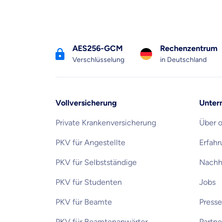
AES256-GCM
Rechenzentrum
Verschlüsselung
in Deutschland
Vollversicherung
Unter
Private Krankenversicherung
Über 
PKV für Angestellte
Erfah
PKV für Selbstständige
Nachha
Mit dem Abschicken meine
Kontaktaufnahme durch o
PKV für Studenten
Jobs
PKV für Beamte
Presse
PKV für Beamtenanwärter
Partn