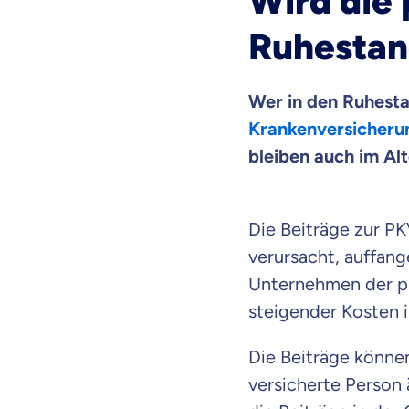
Wird die
dich gut be
Ruhestan
Objektive und fai
Wir möchten, dass 
Wer in den Ruhesta
Krankenversicheru
Vergleich mit and
Wir helfen dir dab
bleiben auch im Alt
Wozu dürfen wir
Die Beiträge zur PKV
Versicherungsproduk
verursacht, auffang
Unternehmen der pr
steigender Kosten 
Die Beiträge können
versicherte Person 