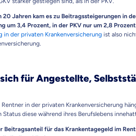
 GKV stärker gestiegen sind, als in der PKV.
Beamten
Versicherung
 20 Jahren kam es zu Beitragssteigerungen in de
g um 3,4 Prozent, in der PKV nur um 2,8 Prozent
g in der privaten Krankenversicherung
ist also nich
enversicherung.
Zahnzusatz
Versicherung
sich für Angestellte, Selbstst
Krankenhaus
Versicherung
 Rentner in der privaten Krankenversicherung hän
 Status diese während ihres Berufslebens innehat
r Daten erkläre ich meine
Einwilligung
zur
Weiter zu dein
ttonova.
er Beitragsanteil für das Krankentagegeld im Rente