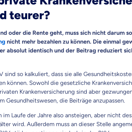
 private Krankenversich
raten fühlst.
d teurer?
re Beratung
du dich aus Überzeugung für uns entscheidest.
nd oder die Rente geht, muss sich nicht darum s
ng
nicht mehr bezahlen zu können. Die einmal ge
eren Tarifen am Markt
ei Unterschiede in Versicherungen zu verstehen
er absolut identisch und der Beitrag reduziert sic
 dich beraten?
 sind so kalkuliert, dass sie alle Gesundheitskoste
t wählen
en können. Sowohl die gesetzliche Krankenversich
ivaten Krankenversicherung sind aber gezwungen
im Gesundheitswesen, die Beiträge anzupassen.
Krankenvoll
Versicherung
 im Laufe der Jahre also ansteigen, aber nicht desh
älter wird. Außerdem muss an dieser Stelle angem