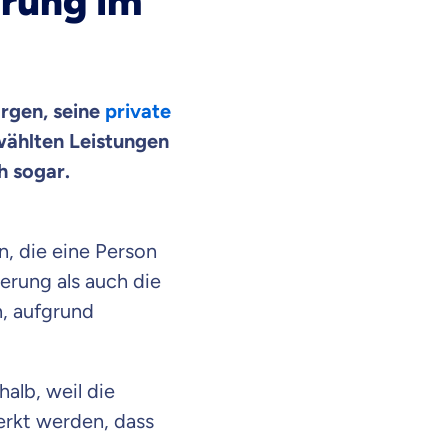
erung im
orgen, seine
private
wählten Leistungen
h sogar.
n, die eine Person
erung als auch die
, aufgrund
alb, weil die
erkt werden, dass