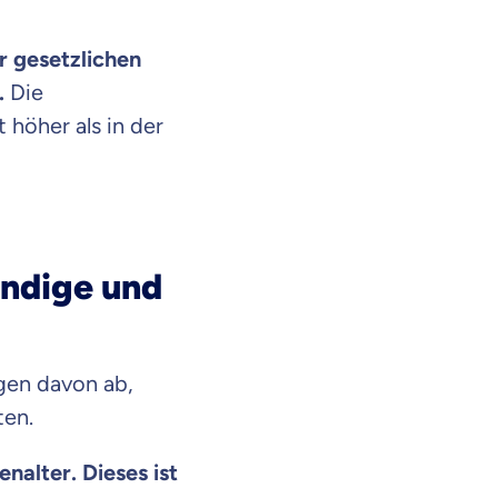
r gesetzlichen
.
Die
t höher als in der
ändige und
gen davon ab,
ten.
en Informationen
nalter. Dieses ist