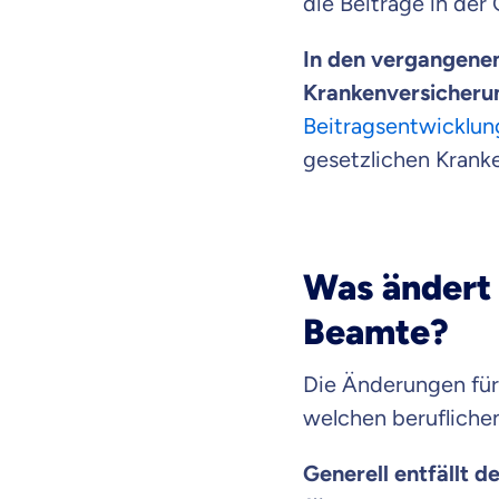
die Beiträge in der
In den vergangenen
Krankenversicherun
Beitragsentwicklun
gesetzlichen Krank
Was ändert 
Beamte?
Die Änderungen für
welchen beruflichen
Mit dem Abschicken meine
Kontaktaufnahme durch o
Generell entfällt d