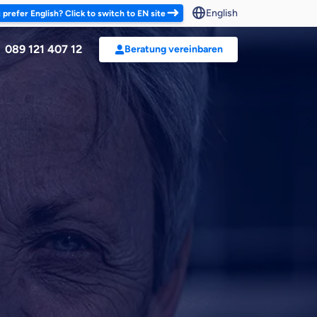
English
 prefer English? Click to switch to EN site
089 121 407 12
Beratung vereinbaren