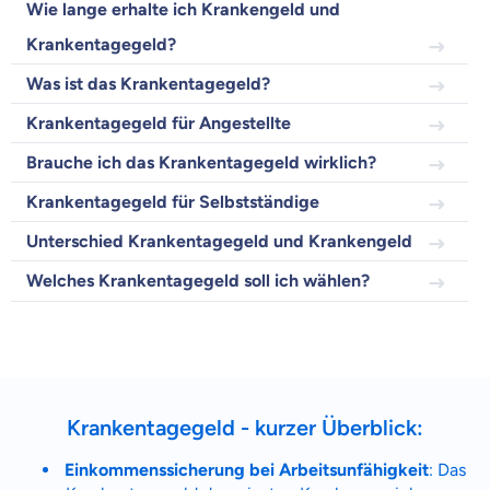
Wie lange erhalte ich Krankengeld und
Wir helfen dir dabei Unterschiede in
Krankentagegeld?
Versicherungen zu verstehen
Wozu dürfen wir dich beraten?
Was ist das Krankentagegeld?
Versicherungsprodukt wählen
Krankentagegeld für Angestellte
Brauche ich das Krankentagegeld wirklich?
Krankentagegeld für Selbstständige
Krankenvoll
Versicherung
Unterschied Krankentagegeld und Krankengeld
Welches Krankentagegeld soll ich wählen?
Beamten
Versicherung
Krankentagegeld - kurzer Überblick:
Einkommenssicherung bei Arbeitsunfähigkeit
: Das