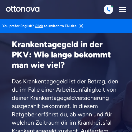
You prefer English?
Click
to switch to EN site
Startseite
Private Krankenversicherung
Krankentagegeld
Krankentagegeld in der
PKV: Wie lange bekommt
man wie viel?
Das Krankentagegeld ist der Betrag, den
du im Falle einer Arbeitsunfähigkeit von
deiner Krankentagegeldversicherung
ausgezahlt bekommst. In diesem
Ratgeber erfährst du, ab wann und für
welchen Zeitraum dir im Krankheitsfall
Krankentagegeld zusteht. Außerdem