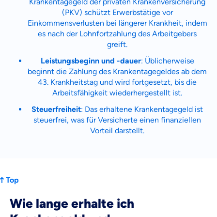
Zahnzusatz
Krankentagegeld der privaten Krankenversicherung
Versicherung
(PKV) schützt Erwerbstätige vor
Einkommensverlusten bei längerer Krankheit, indem
es nach der Lohnfortzahlung des Arbeitgebers
greift.
Leistungsbeginn und -dauer
: Üblicherweise
Krankenhaus
beginnt die Zahlung des Krankentagegeldes ab dem
Versicherung
43. Krankheitstag und wird fortgesetzt, bis die
Arbeitsfähigkeit wiederhergestellt ist.
Mit dem Abschicken meiner Daten erkläre ich meine
Einwilligung
zur
Steuerfreiheit
: Das erhaltene Krankentagegeld ist
Kontaktaufnahme durch ottonova.
steuerfrei, was für Versicherte einen finanziellen
Vorteil darstellt.
Weiter zu deinen Informationen
Top
Wie lange erhalte ich