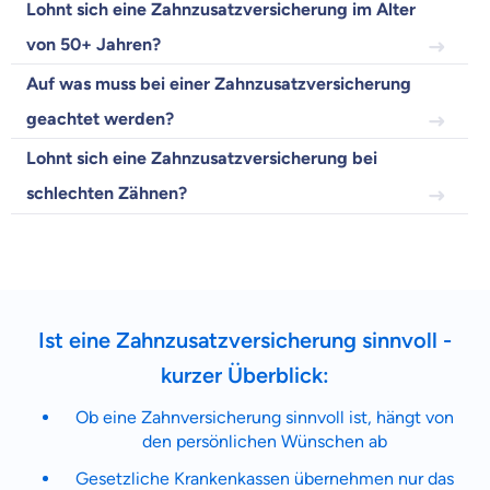
Zahnzusatz
Lohnt sich eine Zahnzusatzversicherung im Alter
Versicherung
von 50+ Jahren?
Auf was muss bei einer Zahnzusatzversicherung
geachtet werden?
Krankenhaus
Lohnt sich eine Zahnzusatzversicherung bei
Versicherung
schlechten Zähnen?
Mit dem Abschicken meiner Daten erkläre ich meine
Einwilligung
zur
Kontaktaufnahme durch ottonova.
Weiter zu deinen Informationen
Ist eine Zahnzusatzversicherung sinnvoll -
kurzer Überblick:
Ob eine Zahnversicherung sinnvoll ist, hängt von
den persönlichen Wünschen ab
Gesetzliche Krankenkassen übernehmen nur das