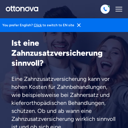
You prefer English?
Click
to switch to EN site
Startseite
Zahnzusatzversicherung
Sinnvoll
Ist eine
Zahnzusatzversicherung
sinnvoll?
Eine Zahnzusatzversicherung kann vor
hohen Kosten für Zahnbehandlungen,
wie beispielsweise bei Zahnersatz und
kieferorthopädischen Behandlungen,
schützen. Ob und ab wann eine
Zahnzusatzversicherung wirklich sinnvoll
ist und ob sich eine