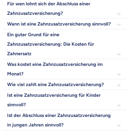
Für wen lohnt sich der Abschluss einer
Wir helfen dir dabei Unterschiede in
Versicherungen zu verstehen
Zahnzusatzversicherung?
Wozu dürfen wir dich beraten?
Wann ist eine Zahnzusatzversicherung sinnvoll?
Versicherungsprodukt wählen
Ein guter Grund für eine
Zahnzusatzversicherung: Die Kosten für
Zahnersatz
Krankenvoll
Versicherung
Was kostet eine Zahnzusatzversicherung im
Monat?
Wie viel zahlt eine Zahnzusatzversicherung?
Ist eine Zahnzusatzversicherung für Kinder
Beamten
Versicherung
sinnvoll?
Ist der Abschluss einer Zahnzusatzversicherung
in jungen Jahren sinnvoll?