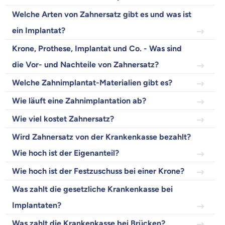
Wir helfen dir dabei Unterschiede in
Welche Arten von Zahnersatz gibt es und was ist
Versicherungen zu verstehen
ein Implantat?
Wozu dürfen wir dich beraten?
Krone, Prothese, Implantat und Co. - Was sind
Versicherungsprodukt wählen
die Vor- und Nachteile von Zahnersatz?
Welche Zahnimplantat-Materialien gibt es?
Krankenvoll
Wie läuft eine Zahnimplantation ab?
Versicherung
Wie viel kostet Zahnersatz?
Wird Zahnersatz von der Krankenkasse bezahlt?
Wie hoch ist der Eigenanteil?
Beamten
Versicherung
Wie hoch ist der Festzuschuss bei einer Krone?
Was zahlt die gesetzliche Krankenkasse bei
Implantaten?
Was zahlt die Krankenkasse bei Brücken?