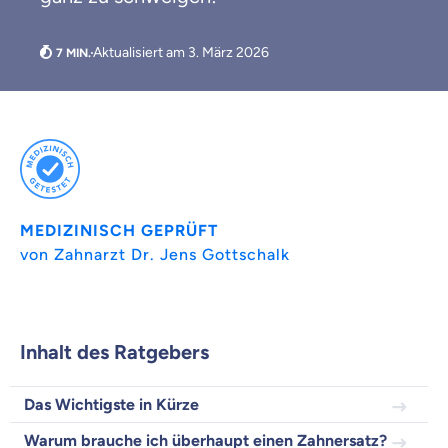
Aktualisiert am 3. März 2026
MEDIZINISCH GEPRÜFT
von Zahnarzt Dr. Jens Gottschalk
Weil es uns wichtig ist, dass
du dich gut beraten fühlst.
Inhalt des Ratgebers
Objektive und faire Beratung
Wir möchten, dass du dich aus Überzeugung für
Das Wichtigste in Kürze
uns entscheidest.
Warum brauche ich überhaupt einen Zahnersatz?
Vergleich mit anderen Tarifen am Markt