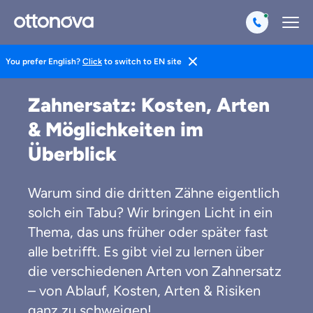
You prefer English?
Click
to switch to EN site
Magazin
Gesund Leben
Zahngesundheit
Zahnersatz: Kosten, Arten
& Möglichkeiten im
Überblick
Warum sind die dritten Zähne eigentlich
solch ein Tabu? Wir bringen Licht in ein
Thema, das uns früher oder später fast
alle betrifft. Es gibt viel zu lernen über
die verschiedenen Arten von Zahnersatz
– von Ablauf, Kosten, Arten & Risiken
ganz zu schweigen!