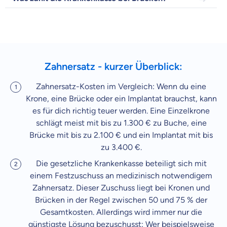
Zahnzusatz
Versicherung
Zahnersatz - kurzer Überblick:
Krankenhaus
Versicherung
Zahnersatz-Kosten im Vergleich: Wenn du eine
Krone, eine Brücke oder ein Implantat brauchst, kann
Mit dem Abschicken meiner Daten erkläre ich meine
Einwilligung
zur
es für dich richtig teuer werden. Eine Einzelkrone
Kontaktaufnahme durch ottonova.
schlägt meist mit bis zu 1.300 € zu Buche, eine
Brücke mit bis zu 2.100 € und ein Implantat mit bis
Weiter zu deinen Informationen
zu 3.400 €.
Die gesetzliche Krankenkasse beteiligt sich mit
einem Festzuschuss an medizinisch notwendigem
Zahnersatz. Dieser Zuschuss liegt bei Kronen und
Brücken in der Regel zwischen 50 und 75 % der
Gesamtkosten. Allerdings wird immer nur die
günstigste Lösung bezuschusst: Wer beispielsweise