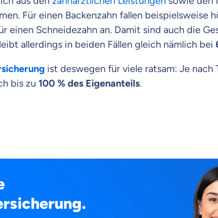
sich aus den
zahnärztlichen Leistungen
sowie den M
en. Für einen Backenzahn fallen beispielsweise 
für einen Schneidezahn an. Damit sind auch die G
eibt allerdings in beiden Fällen gleich nämlich bei
rsicherung
ist deswegen für viele ratsam: Je nach 
ch bis zu
100 % des Eigenanteils
.
e
rsicherung.