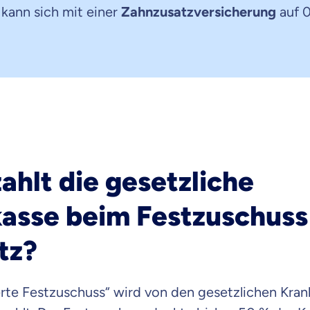
 kann sich mit einer
Zahnzusatzversicherung
auf 0
raten fühlst.
re Beratung
du dich aus Überzeugung für uns entscheidest.
eren Tarifen am Markt
ei Unterschiede in Versicherungen zu verstehen
 dich beraten?
zahlt die gesetzliche
t wählen
asse beim Festzuschuss
Krankenvoll
tz?
Versicherung
rte Festzuschuss“ wird von den gesetzlichen Kran