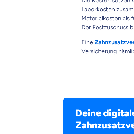
Die Kosten setzen 
Laborkosten zusamm
Materialkosten als 
Der Festzuschuss bl
Eine
Zahnzusatzve
Versicherung nämli
Deine digital
Zahnzusatzve