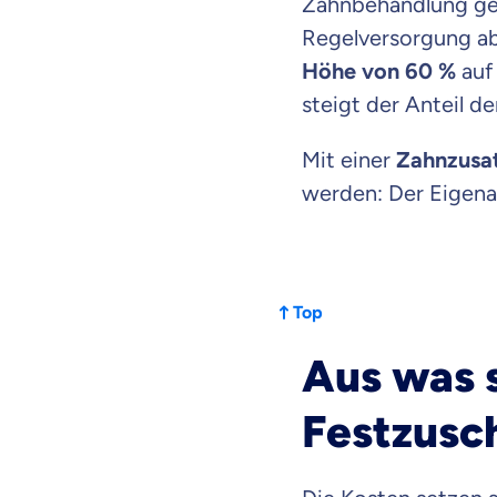
Zahnbehandlung gez
Regelversorgung ab
Höhe von 60 %
auf
steigt der Anteil d
Mit einer
Zahnzusa
werden: Der Eigenan
Top
Aus was s
Festzusc
Mit dem Abschicken meine
Kontaktaufnahme durch o