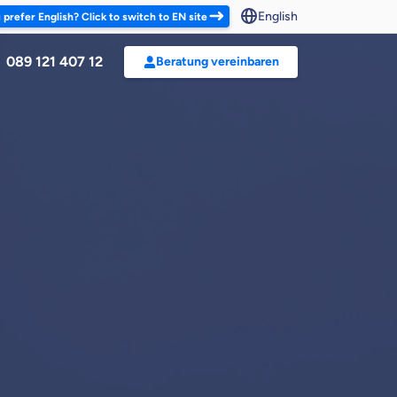
English
 prefer English? Click to switch to EN site
089 121 407 12
Beratung vereinbaren