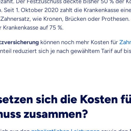
ahlt. Der Festzuschuss deckte bisher 50 % der K
Beamten
. Seit 1. Oktober 2020 zahlt die Krankenkasse ein
Versicherung
 Zahnersatz, wie Kronen, Brücken oder Prothesen
er Krankenkasse auf 75 %.
tzversicherung
können noch mehr Kosten für
Zahn
Zahnzusatz
teil reduziert sich je nach gewähltem Tarif auf bi
Versicherung
Krankenhaus
Versicherung
etzen sich die Kosten f
huss zusammen?
r Daten erkläre ich meine
Einwilligung
zur
Weiter zu dein
ttonova.