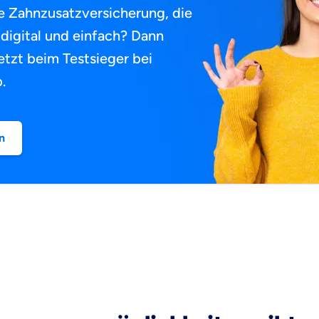
e Zahnzusatzversicherung, die
, digital und einfach? Dann
etzt beim Testsieger bei
.
n