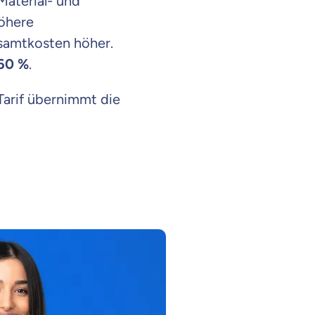
aterial- und
höhere
esamtkosten höher.
60 %
.
Tarif übernimmt die