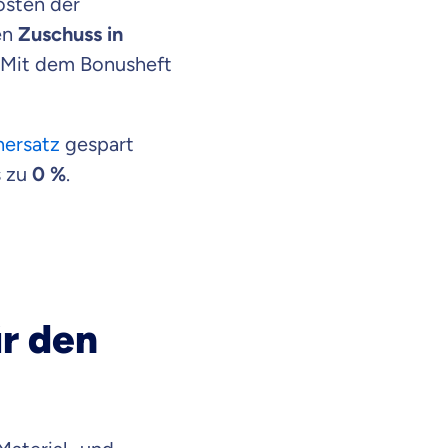
osten der
en
Zuschuss in
. Mit dem Bonusheft
ersatz
gespart
s zu
0 %
.
ür den
en Informationen