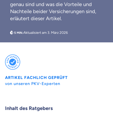
genau sind und was die Vorteile und
Nachteile beider Versicherungen sind,
erläutert dieser Artikel.
Aktualisiert am 3. März 2026
Weil es uns wichtig ist, dass
ARTIKEL FACHLICH GEPRÜFT
du dich gut beraten fühlst.
von unseren PKV-Experten
Objektive und faire Beratung
Wir möchten, dass du dich aus Überzeugung für
uns entscheidest.
Inhalt des Ratgebers
Vergleich mit anderen Tarifen am Markt