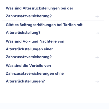
Wir helfen dir dabei Unterschiede in
Was sind Altersrückstellungen bei der
Versicherungen zu verstehen
Zahnzusatzversicherung?
Wozu dürfen wir dich beraten?
Gibt es Beitragserhöhungen bei Tarifen mit
Versicherungsprodukt wählen
Altersrückstellung?
Was sind Vor- und Nachteile von
Krankenvoll
Altersrückstellungen einer
Versicherung
Zahnzusatzversicherung?
Was sind die Vorteile von
Zahnzusatzversicherungen ohne
Beamten
Altersrückstellungen?
Versicherung