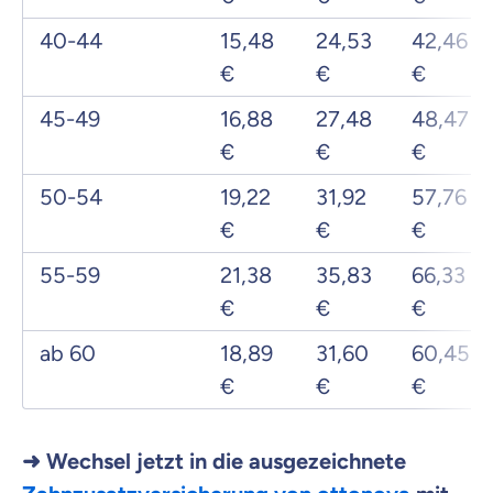
40-44
15,48
24,53
42,46
€
€
€
45-49
16,88
27,48
48,47
€
€
€
50-54
19,22
31,92
57,76
€
€
€
55-59
21,38
35,83
66,33
€
€
€
ab 60
18,89
31,60
60,45
€
€
€
➜ Wechsel jetzt in die ausgezeichnete