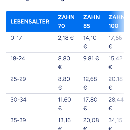
ZAHN
ZAHN
ZAHN
LEBENSALTER
70
85
100
0-17
2,18 €
14,10
17,66
€
€
18-24
8,80
9,81 €
15,42
€
€
25-29
8,80
12,68
20,18
€
€
€
30-34
11,60
17,80
28,44
€
€
€
35-39
13,16
20,08
34,15
€
€
€