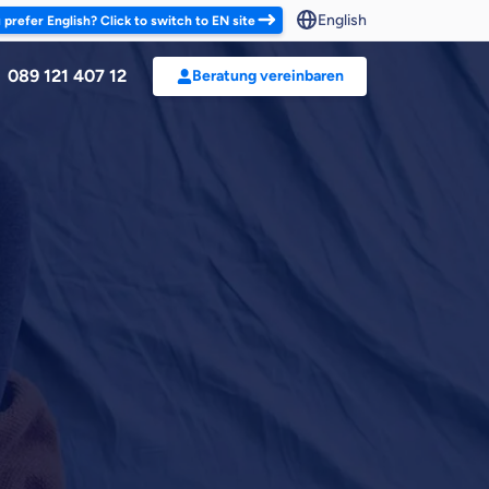
English
 prefer English? Click to switch to EN site
089 121 407 12
Beratung vereinbaren