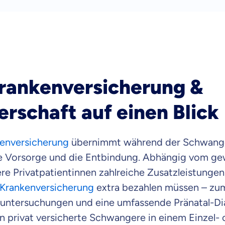
Beamten
Versicherung
Zahnzusatz
Krankenversicherung &
Versicherung
rschaft auf einen Blick
kenversicherung
übernimmt während der Schwanger
Krankenhaus
Versicherung
he Vorsorge und die Entbindung. Abhängig vom gew
 Privatpatientinnen zahlreiche Zusatzleistungen,
 Krankenversicherung
extra bezahlen müssen – zum
r Daten erkläre ich meine
Einwilligung
zur
untersuchungen und eine umfassende Pränatal-Dia
Weiter zu dein
ttonova.
 privat versicherte Schwangere in einem Einzel- 