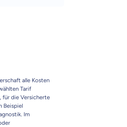
schaft alle Kosten
ählten Tarif
 für die Versicherte
 Beispiel
gnostik. Im
en Informationen
oder