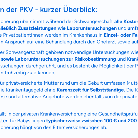
 der PKV - kurzer Überblick:
raten fühlst.
rsicherung übernimmt während der Schwangerschaft
alle Koste
re Beratung
hließlich Zusatzleistungen wie Laboruntersuchungen
und
umfa
du dich aus Überzeugung für uns entscheidest.
Privatpatientinnen werden im Krankenhaus in
Einzel- oder F
n Anspruch auf eine Behandlung durch den Chefarzt sowie au
eren Tarifen am Markt
ei Unterschiede in Versicherungen zu verstehen
der Schwangerschaft gehören notwendige Untersuchungen wi
 sowie Laboruntersuchungen zur Risikobestimmung
und Krank
rsuchungen durchgeführt, und es besteht die Möglichkeit der P
 dich beraten?
n frühzeitig zu erkennen.
t wählen
für privatversicherte Mütter rund um die Geburt umfassen Mutt
ie Krankentagegeld ohne
Karenzzeit für Selbstständige.
Die K
rse und alternative Angebote werden ebenfalls von der privat
Krankenvoll
Versicherung
lt in der privaten Krankenversicherung eine Gesundheitsprüfun
ten für Babys liegen
typischerweise zwischen 100 € und 200
icherung hängt von den Elternversicherungen ab.