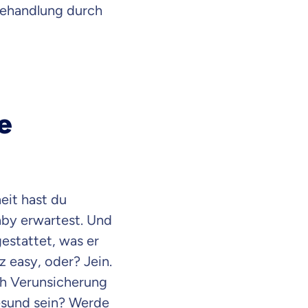
Behandlung durch
e
eit hast du
by erwartest. Und
estattet, was er
z easy, oder? Jein.
ch Verunsicherung
gesund sein? Werde