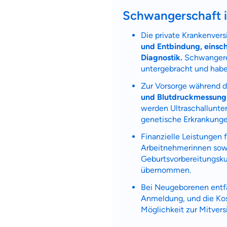
Schwangerschaft in
dich gut be
Die private Krankenve
Objektive und fai
und Entbindung, einsc
Wir möchten, dass 
Diagnostik.
Schwangere 
untergebracht und habe
Vergleich mit and
Wir helfen dir dab
Zur Vorsorge während 
und Blutdruckmessung
werden Ultraschallunte
Wozu dürfen wir
genetische Erkrankunge
Versicherungsproduk
Finanzielle Leistungen 
Arbeitnehmerinnen sow
Geburtsvorbereitungsku
übernommen.
Bei Neugeborenen entfäl
Anmeldung, und die Kos
Möglichkeit zur Mitvers