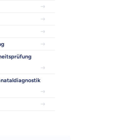
ng
heitsprüfung
änataldiagnostik