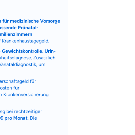
n für medizinische Vorsorge
ssende Pränatal-
amilienzimmern
f Krankenhaustagegeld.
e
Gewichtskontrolle, Urin-
heitsdiagnose. Zusätzlich
ränataldiagnostik, um
erschaftsgeld für
osten für
en Krankenversicherung
g bei rechtzeitiger
 € pro Monat.
Die