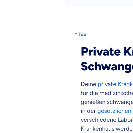
Top
Private 
Schwange
Deine
private Kran
für die medizinisc
genießen schwangere
in der
gesetzlichen
Mit dem Abschicken meine
verschiedene Labor
Kontaktaufnahme durch o
Krankenhaus werden