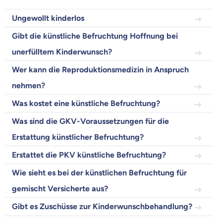
Wir helfen dir dabei Unterschiede in
Ungewollt kinderlos
Versicherungen zu verstehen
Gibt die künstliche Befruchtung Hoffnung bei
Wozu dürfen wir dich beraten?
unerfülltem Kinderwunsch?
Versicherungsprodukt wählen
Wer kann die Reproduktionsmedizin in Anspruch
nehmen?
Krankenvoll
Versicherung
Was kostet eine künstliche Befruchtung?
Was sind die GKV-Voraussetzungen für die
Erstattung künstlicher Befruchtung?
Erstattet die PKV künstliche Befruchtung?
Beamten
Versicherung
Wie sieht es bei der künstlichen Befruchtung für
gemischt Versicherte aus?
Gibt es Zuschüsse zur Kinderwunschbehandlung?