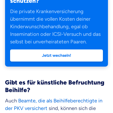
schützen?
Die private Krankenversicherung
übernimmt die vollen Kosten deiner
Kinderwunschbehandlung, egal ob
Insemination oder ICSI-Versuch und das
selbst bei unverheirateten Paaren.
Jetzt wechseln!
Gibt es für künstliche Befruchtung
Beihilfe?
Auch
Beamte, die als Beihilfeberechtigte in
der PKV versichert
sind, können sich die