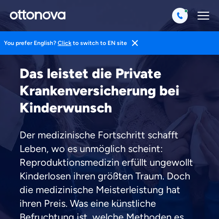
You prefer English?
Click
to switch to EN site
Startseite
Private Krankenversicherung
Leistungen
Das leistet die Private
Krankenversicherung bei
Kinderwunsch
Der medizinische Fortschritt schafft
Leben, wo es unmöglich scheint:
Reproduktionsmedizin erfüllt ungewollt
Kinderlosen ihren größten Traum. Doch
die medizinische Meisterleistung hat
ihren Preis. Was eine künstliche
Befruchtung ist, welche Methoden es