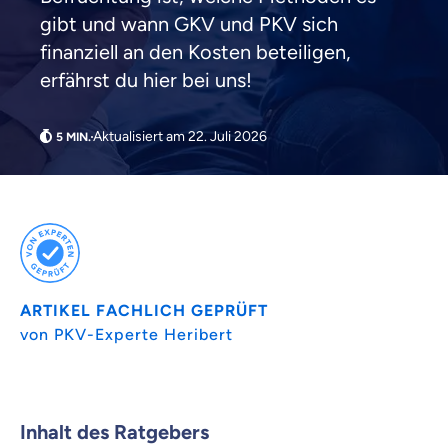
gibt und wann GKV und PKV sich
finanziell an den Kosten beteiligen,
erfährst du hier bei uns!
Aktualisiert am 22. Juli 2026
Weil es uns wichtig ist, dass
ARTIKEL FACHLICH GEPRÜFT
du dich gut beraten fühlst.
von PKV-Experte Heribert
Objektive und faire Beratung
Wir möchten, dass du dich aus Überzeugung für
uns entscheidest.
Inhalt des Ratgebers
Vergleich mit anderen Tarifen am Markt