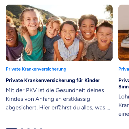
Private Krankenversicherung
Priv
Private Krankenversicherung für Kinder
Priv
Sinn
Mit der PKV ist die Gesundheit deines
Lohn
Kindes von Anfang an erstklassig
Kran
abgesichert. Hier erfährst du alles, was es
eine
dabei zu beachten gibt.
was