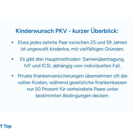
Zahnzusatz
Versicherung
Kinderwunsch PKV - kurzer Überblick:
Krankenhaus
Etwa jedes zehnte Paar zwischen 25 und 59 Jahren
Versicherung
ist ungewollt kinderlos, mit vielfältigen Gründen.
Es gibt drei Hauptmethoden: Samenübertragung,
Mit dem Abschicken meiner Daten erkläre ich meine
Einwilligung
zur
IVF und ICSI, abhängig vom individuellen Fall.
Kontaktaufnahme durch ottonova.
Private Krankenversicherungen übernehmen oft die
Weiter zu deinen Informationen
vollen Kosten, während gesetzliche Krankenkassen
nur 50 Prozent für verheiratete Paare unter
bestimmten Bedingungen decken.
Top