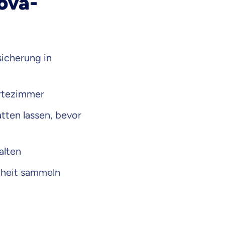
ova-
sicherung in
artezimmer
tten lassen, bevor
alten
dheit sammeln
en Informationen