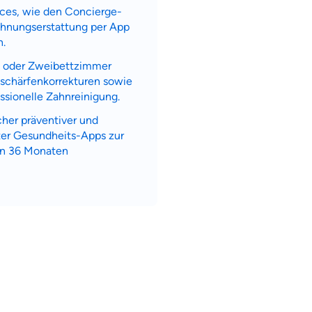
rvices, wie den Concierge-
chnungserstattung per App
n.
- oder Zweibettzimmer
ehschärfenkorrekturen sowie
ssionelle Zahnreinigung.
scher präventiver und
rter Gesundheits-Apps zur
von 36 Monaten
a