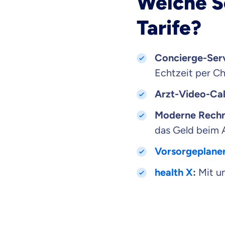
Welche Se
Tarife?
Concierge-Ser
Echtzeit per C
Arzt-Video-Cal
Moderne Rechn
das Geld beim 
Vorsorgeplane
health X
:
Mit 
Mit dem Abschicken meine
Kontaktaufnahme durch o