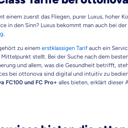
raten fühlst.
mt einem zuerst das Fliegen, purer Luxus, hoher K
ce in den Sinn? Luxus bekommt man auch bei de
re Beratung
du dich aus Überzeugung für uns entscheidest.
ng
.
eren Tarifen am Markt
ei Unterschiede in Versicherungen zu verstehen
 gehört zu einem
erstklassigen Tarif
auch ein Servic
 Mittelpunkt stellt. Bei der Suche nach dem beste
 dich beraten?
erung und allem, was die Gesundheit betrifft, ste
ices bei ottonova sind digital und intuitiv zu bedie
t wählen
va FC100 und FC Pro+
alles bieten, erklärt dieser A
Krankenvoll
Versicherung