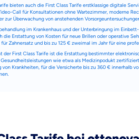
rife bieten auch die First Class Tarife erstklassige digitale Se
-Video-Call für Konsultationen ohne Wartezimmer, moderne Re
ner zur Überwachung von anstehenden Vorsorgeuntersuchunge
tbehandlung im Krankenhaus und der Unterbringung im Einbett
h die Erstattung von Kosten für neue Brillen oder operative S
 für Zahnersatz und bis zu 125 € zweimal im Jahr für eine profe
 der First Class Tarife ist die Erstattung bestimmter elektroni
r Gesundheitsleistungen wie etwa als Medizinpodukt zertifizie
 von Krankheiten, für die Versicherte bis zu 360 € innerhalb 
men.
 Class Tarife bei ottonov
 wichtig ist, dass du