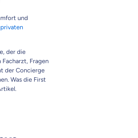
omfort und
r
privaten
e, der die
n Facharzt, Fragen
ht der Concierge
nen. Was die First
rtikel.