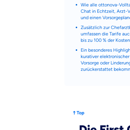
Wie alle ottonova-Vollta
Chat in Echtzeit, Arzt
und einen Vorsorgepla
Zusätzlich zur Chefarz
umfassen die Tarife auc
bis zu 100 % der Kosten
Ein besonderes Highlight
kurativer elektronische
Vorsorge oder Linderung
zurückerstattet bekom
Top
Die First
Weil es uns