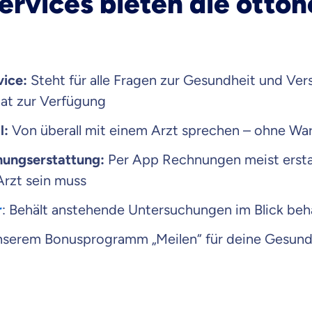
rvices bieten die otton
Beamten
Versicherung
vice:
Steht für alle Fragen zur Gesundheit und Ver
hat zur Verfügung
Zahnzusatz
Versicherung
l:
Von überall mit einem Arzt sprechen – ohne W
ungserstattung:
Per App Rechnungen meist ersta
Arzt sein muss
Krankenhaus
r
: Behält anstehende Untersuchungen im Blick beh
Versicherung
unserem Bonusprogramm
„Meilen“ für deine Gesun
r Daten erkläre ich meine
Einwilligung
zur
Weiter zu dein
ttonova.