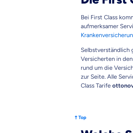
dich gut be
Bei First Class kom
aufmerksamer Servi
Objektive und fai
Wir möchten, dass 
Krankenversicheru
Vergleich mit and
Wir helfen dir dab
Selbstverständlich
Versicherten in den
Wozu dürfen wir
rund um die Versich
zur Seite. Alle Serv
Versicherungsproduk
Class Tarife
ottono
Top