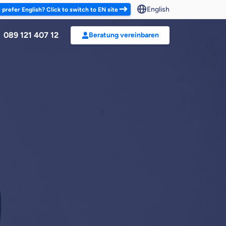
English
u prefer English? Click to switch to EN site
089 121 407 12
Beratung vereinbaren