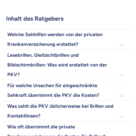
Wir helfen dir dabei Unterschiede in
Versicherungen zu verstehen
Inhalt des Ratgebers
Wozu dürfen wir dich beraten?
Versicherungsprodukt wählen
Welche Sehhilfen werden von der privaten
Krankenversicherung erstattet?
Lesebrillen, Gleitsichtbrillen und
Krankenvoll
Versicherung
Bildschirmbrillen: Was wird erstattet von der
PKV?
Für welche Ursachen für eingeschränkte
Sehkraft übernimmt die PKV die Kosten?
Beamten
Versicherung
Was zahlt die PKV üblicherweise bei Brillen und
Kontaktlinsen?
Wie oft übernimmt die private