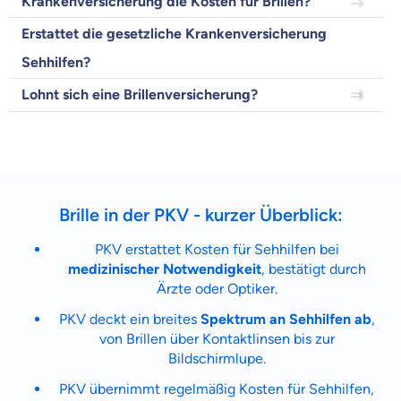
Krankenversicherung die Kosten für Brillen?
Zahnzusatz
Versicherung
Erstattet die gesetzliche Krankenversicherung
Sehhilfen?
Lohnt sich eine Brillenversicherung?
Krankenhaus
Versicherung
Mit dem Abschicken meiner Daten erkläre ich meine
Einwilligung
zur
Kontaktaufnahme durch ottonova.
Brille in der PKV - kurzer Überblick:
Weiter zu deinen Informationen
PKV erstattet Kosten für Sehhilfen bei
medizinischer Notwendigkeit
, bestätigt durch
Ärzte oder Optiker.
PKV deckt ein breites
Spektrum an Sehhilfen ab
,
von Brillen über Kontaktlinsen bis zur
Bildschirmlupe.
PKV übernimmt regelmäßig Kosten für Sehhilfen,