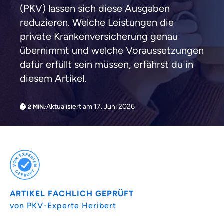
(PKV) lassen sich diese Ausgaben
reduzieren. Welche Leistungen die
private Krankenversicherung genau
übernimmt und welche Voraussetzungen
dafür erfüllt sein müssen, erfährst du in
diesem Artikel.
Aktualisiert am 17. Juni 2026
Weil es uns wichtig ist, dass
du dich gut beraten fühlst.
Objektive und faire Beratung
ARTIKEL FACHLICH GEPRÜFT
Wir möchten, dass du dich aus Überzeugung für
von PKV-Experte Heribert
uns entscheidest.
Vergleich mit anderen Tarifen am Markt