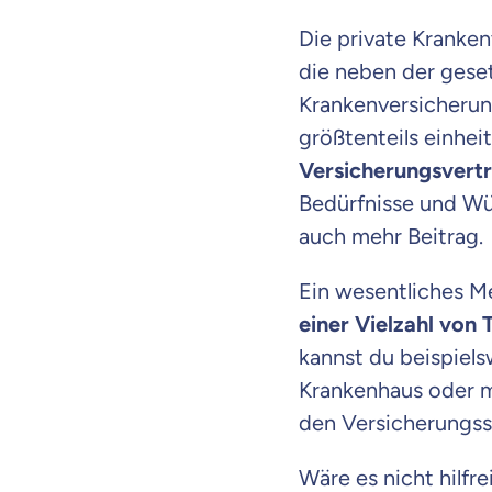
Die private Kranke
die neben der gese
Krankenversicherun
größtenteils einheit
Versicherungsvert
Bedürfnisse und W
auch mehr Beitrag.
Ein wesentliches Me
einer Vielzahl von 
kannst du beispiels
Krankenhaus oder mi
den Versicherungss
Mit dem Abschicken meine
Kontaktaufnahme durch o
Wäre es nicht hilfr