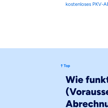
kostenloses PKV-A
Top
Wie funk
(Vorauss
Abrechn