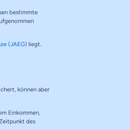
ssen bestimmte
n aufgenommen
nze (JAEG)
liegt.
ichert, können aber
 vom Einkommen,
eitpunkt des