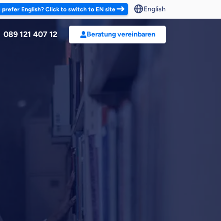
English
refer English? Click to switch to EN site
089 121 407 12
Beratung vereinbaren