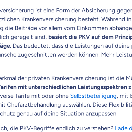
Beamten
nversicherung ist eine Form der Absicherung gege
Versicherung
tzlichen Krankenversicherung besteht. Während in
g die Beiträge vor allem vom Einkommen abhänge
lich geregelt sind,
basiert die PKV auf dem Prinzip
räge
. Das bedeutet, dass die Leistungen auf deine
Zahnzusatz
Versicherung
ünsche zugeschnitten werden können. Mehr Leist
rkmal der privaten Krankenversicherung ist die M
Krankenhaus
Tarifen mit unterschiedlichen Leistungsspektren 
Versicherung
weise Tarife mit oder ohne
Selbstbeteiligung
, mit
t Chefarztbehandlung auswählen. Diese Flexibilitä
chutz genau auf deine Situation anzupassen.
r Daten erkläre ich meine
Einwilligung
zur
Weiter zu dein
ttonova.
eich, die PKV-Begriffe endlich zu verstehen?
Lade d