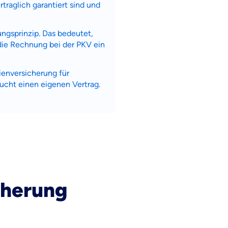
traglich garantiert sind und
ngsprinzip. Das bedeutet,
 die Rechnung bei der PKV ein
ienversicherung für
ucht einen eigenen Vertrag.
cherung