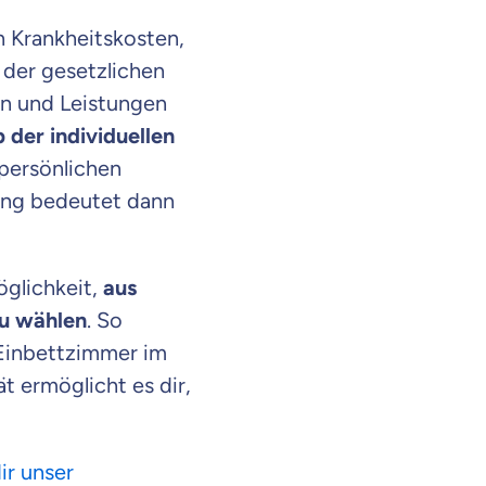
n Krankheitskosten,
 der gesetzlichen
n und Leistungen
 der individuellen
 persönlichen
ung bedeutet dann
öglichkeit,
aus
zu wählen
. So
 Einbettzimmer im
t ermöglicht es dir,
en Informationen
ir unser