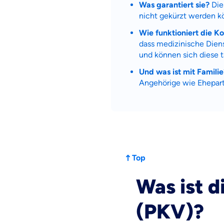
Was garantiert sie?
Die 
dich gut be
nicht gekürzt werden k
Wie funktioniert die K
Objektive und fai
dass medizinische Diens
Wir möchten, dass 
und können sich diese t
Vergleich mit and
Und was ist mit Familie
Wir helfen dir dab
Angehörige wie Ehepartn
Wozu dürfen wir
Versicherungsproduk
Top
Was ist d
(PKV)?