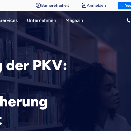
Barrierefreiheit
Anmelden
You p
Services
Unternehmen
Magazin
 der PKV:
cherung
t