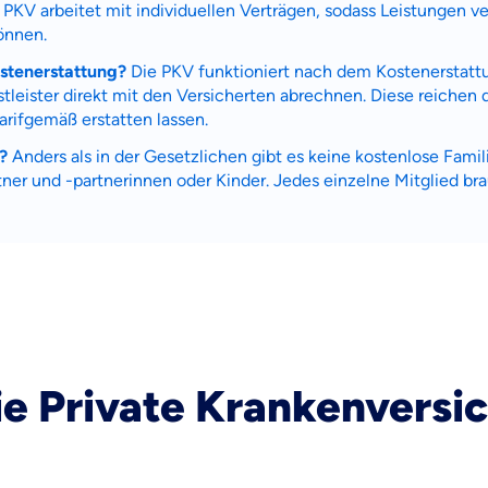
PKV arbeitet mit individuellen Verträgen, sodass Leistungen ver
raten fühlst.
önnen.
ostenerstattung?
Die PKV funktioniert nach dem Kostenerstattu
re Beratung
tleister direkt mit den Versicherten abrechnen. Diese reichen
du dich aus Überzeugung für uns entscheidest.
arifgemäß erstatten lassen.
eren Tarifen am Markt
?
Anders als in der Gesetzlichen gibt es keine kostenlose Famil
ei Unterschiede in Versicherungen zu verstehen
er und -partnerinnen oder Kinder. Jedes einzelne Mitglied bra
 dich beraten?
t wählen
Krankenvoll
ie Private Krankenversi
Versicherung