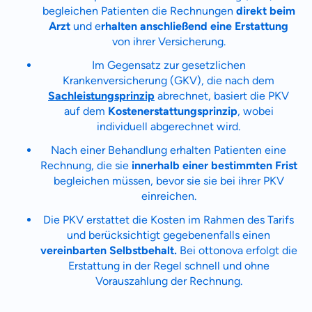
Zahnzusatz
begleichen Patienten die Rechnungen
direkt beim
Versicherung
Arzt
und e
rhalten anschließend eine Erstattung
von ihrer Versicherung.
Im Gegensatz zur gesetzlichen
Krankenversicherung (GKV), die nach dem
Krankenhaus
Sachleistungsprinzip
abrechnet, basiert die PKV
Versicherung
auf dem
Kostenerstattungsprinzip
, wobei
individuell abgerechnet wird.
Mit dem Abschicken meiner Daten erkläre ich meine
Einwilligung
zur
Nach einer Behandlung erhalten Patienten eine
Kontaktaufnahme durch ottonova.
Rechnung, die sie
innerhalb einer bestimmten Frist
begleichen müssen, bevor sie sie bei ihrer PKV
Weiter zu deinen Informationen
einreichen.
Die PKV erstattet die Kosten im Rahmen des Tarifs
und berücksichtigt gegebenenfalls einen
vereinbarten Selbstbehalt.
Bei ottonova erfolgt die
Erstattung in der Regel schnell und ohne
Vorauszahlung der Rechnung.