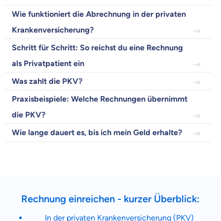
Wir helfen dir dabei Unterschiede in
Wie funktioniert die Abrechnung in der privaten
Versicherungen zu verstehen
Krankenversicherung?
Wozu dürfen wir dich beraten?
Schritt für Schritt: So reichst du eine Rechnung
Versicherungsprodukt wählen
als Privatpatient ein
Was zahlt die PKV?
Krankenvoll
Praxisbeispiele: Welche Rechnungen übernimmt
Versicherung
die PKV?
Wie lange dauert es, bis ich mein Geld erhalte?
Beamten
Versicherung
Rechnung einreichen - kurzer Überblick:
In der privaten Krankenversicherung (PKV)