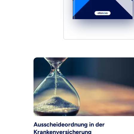
dich gut be
Objektive und fai
Wir möchten, dass 
Vergleich mit and
Wir helfen dir dab
Wozu dürfen wir
Versicherungsproduk
Ausscheideordnung in der
Krankenversicherung