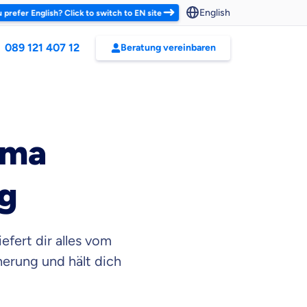
English
 prefer English? Click to switch to EN site
089 121 407 12
Beratung vereinbaren
ema
g
efert dir alles vom
erung und hält dich