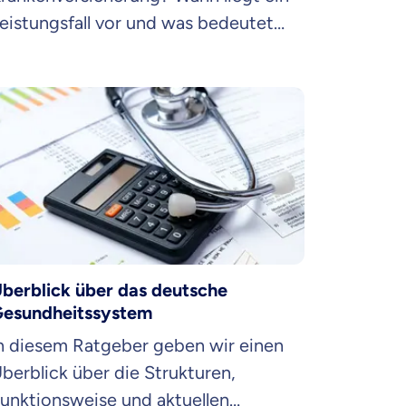
eistungsfall vor und was bedeutet
as in der PKV für deine Kosten?
eistungsfall einfach erklärt, hier im
KV Wiki von ottonova.
berblick über das deutsche
esundheitssystem
n diesem Ratgeber geben wir einen
berblick über die Strukturen,
unktionsweise und aktuellen