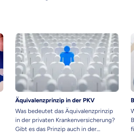
bietet die
K
Krankenhauszusatzversicherung dir als
L
Patient?
Äquivalenzprinzip in der PKV
B
Was bedeutet das Äquivalenzprinzip
W
in der privaten Krankenversicherung?
B
Gibt es das Prinzip auch in der
f