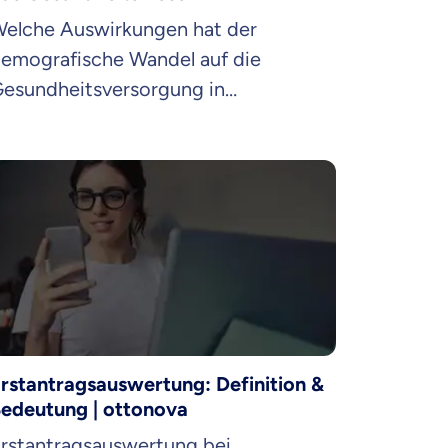
elche Auswirkungen hat der
emografische Wandel auf die
esundheitsversorgung in
eutschland – und was bedeutet er
ür junge Versicherte wie dich?
rstantragsauswertung: Definition &
en Informationen
edeutung | ottonova
rstantragsauswertung bei