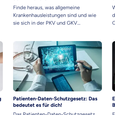
Beamten
Finde heraus, was allgemeine
W
Versicherung
Krankenhausleistungen sind und wie
d
sie sich in der PKV und GKV
G
n
unterscheiden.
D
f
Zahnzusatz
Versicherung
Krankenhaus
Versicherung
g
Patienten-Daten-Schutzgesetz: Das
E
r Daten erkläre ich meine
Einwilligung
zur
Weiter zu dein
bedeutet es für dich!
B
ttonova.
Das Patienten-Daten-Schutzgesetz
E