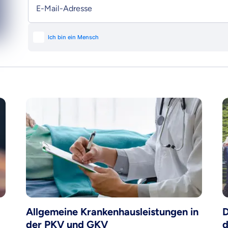
E-Mail-Adresse
raten fühlst.
re Beratung
du dich aus Überzeugung für uns entscheidest.
eren Tarifen am Markt
ei Unterschiede in Versicherungen zu verstehen
 dich beraten?
t wählen
Krankenvoll
Versicherung
Allgemeine Krankenhausleistungen in
D
der PKV und GKV
d