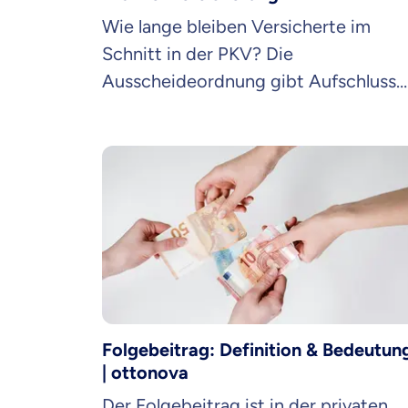
Wie lange bleiben Versicherte im
Schnitt in der PKV? Die
Ausscheideordnung gibt Aufschluss
und ist eine wichtige Größe für deine
Beitrag.
Folgebeitrag: Definition & Bedeutun
Mit dem Abschicken meine
| ottonova
Kontaktaufnahme durch o
Der Folgebeitrag ist in der privaten