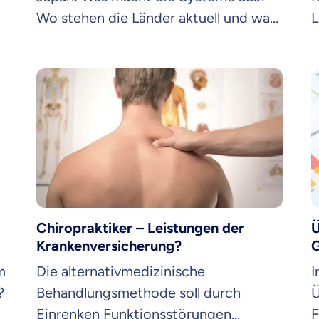
Wo stehen die Länder aktuell und was
L
gt
kann Deutschland von ihnen lernen?
d
L
P
Chiropraktiker – Leistungen der
Ü
Krankenversicherung?
G
m
Die alternativmedizinische
I
?
Behandlungsmethode soll durch
Ü
Einrenken Funktionsstörungen
F