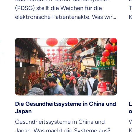
(PDSG) stellt die Weichen für die
T
elektronische Patientenakte. Was wird
K
sich in deinem Alltag ändern?
h
d
Die Gesundheitssysteme in China und
L
Japan
o
Gesundheitssysteme in China und
W
Japan: Was macht die Systeme aus?
K