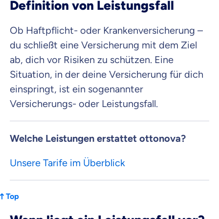
Definition von Leistungsfall
Krankenhaus
Versicherung
Ob Haftpflicht- oder Krankenversicherung –
du schließt eine Versicherung mit dem Ziel
Mit dem Abschicken meiner Daten erkläre ich meine
Einwilligung
zur
ab, dich vor Risiken zu schützen. Eine
Kontaktaufnahme durch ottonova.
Situation, in der deine Versicherung für dich
Weiter zu deinen Informationen
einspringt, ist ein sogenannter
Versicherungs- oder Leistungsfall.
Welche Leistungen erstattet ottonova?
Unsere Tarife im Überblick
Top