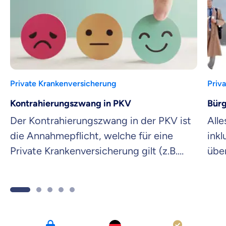
Private Krankenversicherung
Priv
Kontrahierungszwang in PKV
Bürg
Der Kontrahierungszwang in der PKV ist
Alle
die Annahmepflicht, welche für eine
inkl
Private Krankenversicherung gilt (z.B.
übe
beim Versicherungsschutz eines
PKV
neugeborenen Babys). Mehr dazu hier.