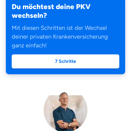
Du möchtest deine PKV
wechseln?
Mit diesen Schritten ist der Wechsel
deiner privaten Krankenversicherung
ganz einfach!
7 Schritte