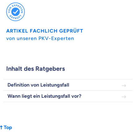
Versicherungsprodukt wählen
ARTIKEL FACHLICH GEPRÜFT
Krankenvoll
Versicherung
von unseren PKV-Experten
Inhalt des Ratgebers
Beamten
Versicherung
Definition von Leistungsfall
Wann liegt ein Leistungsfall vor?
Zahnzusatz
Versicherung
Top