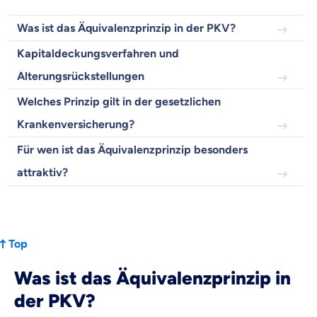
Was ist das Äquivalenzprinzip in der PKV?
Beamten
Versicherung
Kapitaldeckungsverfahren und
Alterungsrückstellungen
Welches Prinzip gilt in der gesetzlichen
Krankenversicherung?
Zahnzusatz
Versicherung
Für wen ist das Äquivalenzprinzip besonders
attraktiv?
Krankenhaus
Versicherung
Top
Was ist das Äquivalenzprinzip in
Mit dem Abschicken meiner Daten erkläre ich meine
Einwilligung
zur
Kontaktaufnahme durch ottonova.
der PKV?
Weiter zu deinen Informationen