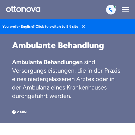
You prefer English?
Click
to switch to EN site
Magazin
Pkv Erklärt
Ambulante Behandlung
Weil es uns wichtig ist, dass
Ambulante Behandlungen
sind
du dich gut beraten fühlst.
Versorgungsleistungen, die in der Praxis
eines niedergelassenen Arztes oder in
Objektive und faire Beratung
der Ambulanz eines Krankenhauses
Wir möchten, dass du dich aus Überzeugung für
durchgeführt werden.
uns entscheidest.
Vergleich mit anderen Tarifen am Markt
Wir helfen dir dabei Unterschiede in
Versicherungen zu verstehen
Wozu dürfen wir dich beraten?