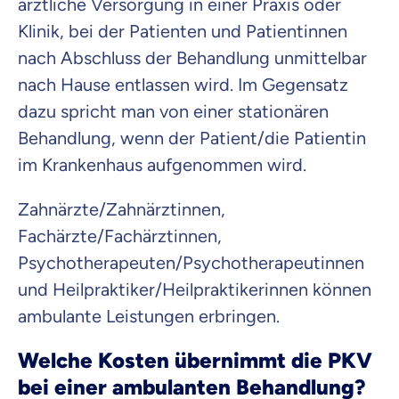
ärztliche Versorgung in einer Praxis oder
Klinik, bei der Patienten und Patientinnen
Krankenhaus
Versicherung
nach Abschluss der Behandlung unmittelbar
nach Hause entlassen wird. Im Gegensatz
Mit dem Abschicken meiner Daten erkläre ich meine
Einwilligung
zur
dazu spricht man von einer stationären
Kontaktaufnahme durch ottonova.
Behandlung, wenn der Patient/die Patientin
Weiter zu deinen Informationen
im Krankenhaus aufgenommen wird.
Zahnärzte/Zahnärztinnen,
Fachärzte/Fachärztinnen,
Psychotherapeuten/Psychotherapeutinnen
und Heilpraktiker/Heilpraktikerinnen können
ambulante Leistungen erbringen.
Welche Kosten übernimmt die PKV
bei einer ambulanten Behandlung?