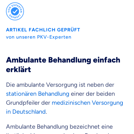
Versicherungsprodukt wählen
ARTIKEL FACHLICH GEPRÜFT
Krankenvoll
Versicherung
von unseren PKV-Experten
Ambulante Behandlung einfach
erklärt
Beamten
Versicherung
Die ambulante Versorgung ist neben der
stationären Behandlung
einer der beiden
Grundpfeiler der
medizinischen Versorgung
Zahnzusatz
in Deutschland
.
Versicherung
Ambulante Behandlung bezeichnet eine