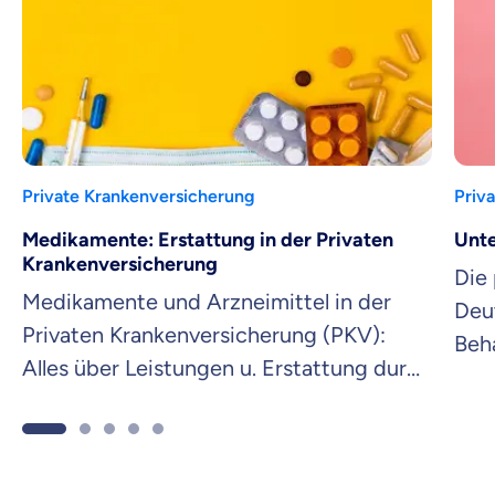
Private Krankenversicherung
Priv
Medikamente: Erstattung in der Privaten
Unte
Krankenversicherung
Die 
Medikamente und Arzneimittel in der
Deu
Privaten Krankenversicherung (PKV):
Beha
Alles über Leistungen u. Erstattung durch
Priv
Medikamentenvergabe. Jetzt
Ans
informieren!