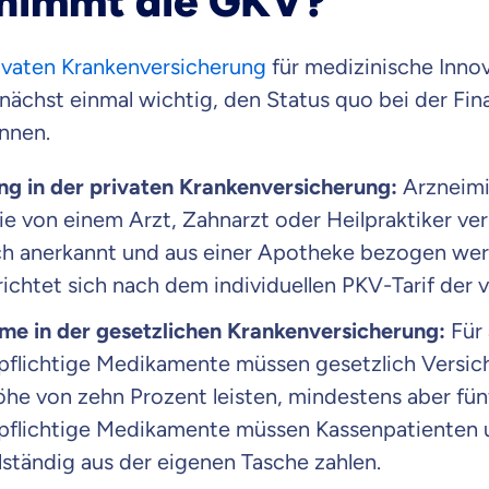
nimmt die GKV?
raten fühlst.
ivaten Krankenversicherung
für medizinische Inno
re Beratung
unächst einmal wichtig, den Status quo bei der Fi
du dich aus Überzeugung für uns entscheidest.
nnen.
eren Tarifen am Markt
ei Unterschiede in Versicherungen zu verstehen
ng in der privaten Krankenversicherung:
Arzneimi
ie von einem Arzt, Zahnarzt oder Heilpraktiker ve
 dich beraten?
ch anerkannt und aus einer Apotheke bezogen we
richtet sich nach dem individuellen PKV-Tarif der 
t wählen
e in der gesetzlichen Krankenversicherung:
Für 
pflichtige Medikamente müssen gesetzlich Versich
Krankenvoll
Versicherung
he von zehn Prozent leisten, mindestens aber fün
pflichtige Medikamente müssen Kassenpatienten 
llständig aus der eigenen Tasche zahlen.