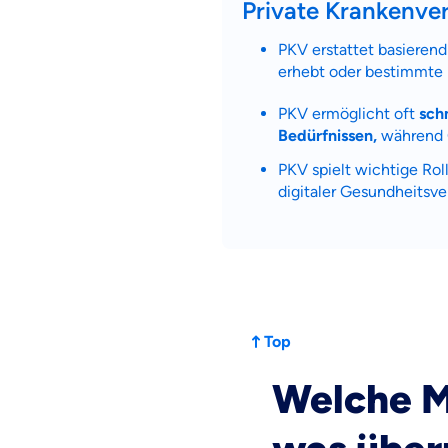
Private Krankenve
PKV erstattet basieren
erhebt oder bestimmte 
PKV ermöglicht oft
sch
Bedürfnissen,
während G
PKV spielt wichtige Ro
digitaler Gesundheitsve
Top
Welche M
Weil es uns