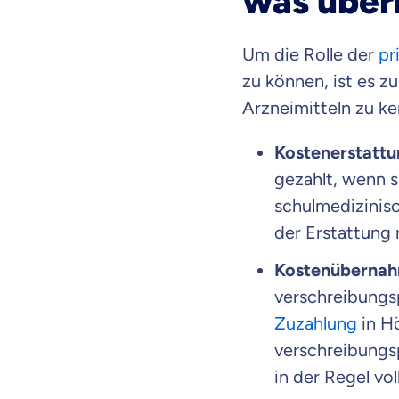
was über
dich gut be
Um die Rolle der
pr
Objektive und fai
zu können, ist es z
Wir möchten, dass 
Arzneimitteln zu ke
Vergleich mit and
Wir helfen dir dab
Kostenerstattu
gezahlt, wenn s
Wozu dürfen wir
schulmedizinis
der Erstattung 
Versicherungsproduk
Kostenübernahm
verschreibungs
Zuzahlung
in Hö
verschreibungs
in der Regel vo