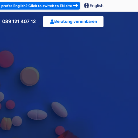
English
 prefer English? Click to switch to EN site
089 121 407 12
Beratung vereinbaren