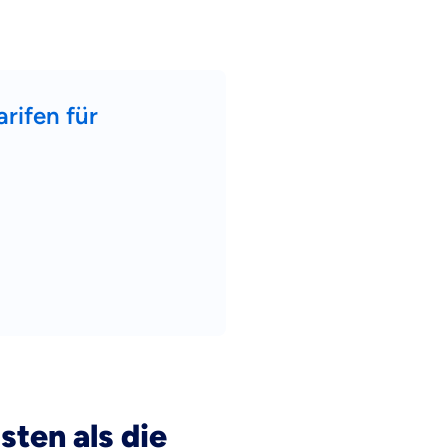
rifen für
en Informationen
ten als die