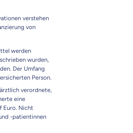
vationen verstehen
nanzierung von
ttel werden
rschrieben wurden,
rden. Der Umfang
versicherten Person.
ärztlich verordnete,
erte eine
f Euro. Nicht
und -patientinnen