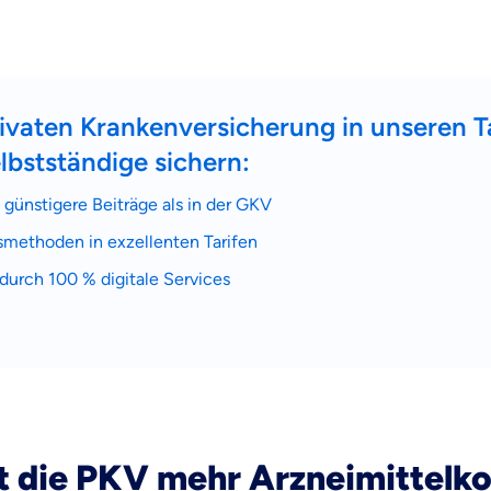
Beamten
Versicherung
privaten Krankenversicherung in unseren Ta
lbstständige sichern:
Zahnzusatz
Versicherung
günstigere Beiträge als in der GKV
methoden in exzellenten Tarifen
durch 100 % digitale Services
Krankenhaus
Versicherung
r Daten erkläre ich meine
Einwilligung
zur
Weiter zu dein
ttonova.
 die PKV mehr Arzneimittelkos