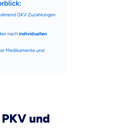
rblick:
ährend GKV Zuzahlungen
rker nach
individuellen
neuer Medikamente und
e PKV und