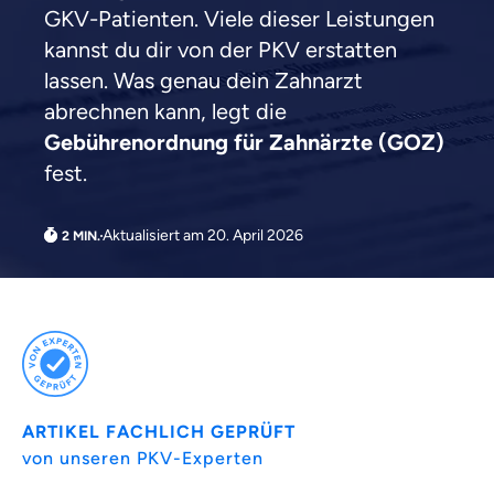
du dich gut beraten fühlst.
GKV-Patienten. Viele dieser Leistungen
kannst du dir von der PKV erstatten
Objektive und faire Beratung
lassen. Was genau dein Zahnarzt
Wir möchten, dass du dich aus Überzeugung für
abrechnen kann, legt die
uns entscheidest.
Gebührenordnung für Zahnärzte (GOZ)
Vergleich mit anderen Tarifen am Markt
fest.
Wir helfen dir dabei Unterschiede in
Versicherungen zu verstehen
Wozu dürfen wir dich beraten?
Aktualisiert am 20. April 2026
Versicherungsprodukt wählen
Krankenvoll
Versicherung
ARTIKEL FACHLICH GEPRÜFT
von unseren PKV-Experten