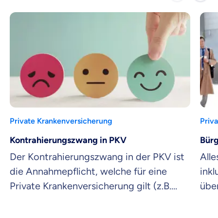
Private Krankenversicherung
Priv
Kontrahierungszwang in PKV
Bürg
Der Kontrahierungszwang in der PKV ist
Alle
die Annahmepflicht, welche für eine
inkl
Private Krankenversicherung gilt (z.B.
übe
beim Versicherungsschutz eines
PKV
neugeborenen Babys). Mehr dazu hier.