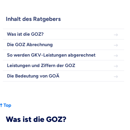
Beamten
Versicherung
Inhalt des Ratgebers
Was ist die GOZ?
Zahnzusatz
Die GOZ Abrechnung
Versicherung
So werden GKV-Leistungen abgerechnet
Leistungen und Ziffern der GOZ
Die Bedeutung von GOÄ
Krankenhaus
Versicherung
Mit dem Abschicken meiner Daten erkläre ich meine
Einwilligung
zur
Top
Kontaktaufnahme durch ottonova.
Was ist die GOZ?
Weiter zu deinen Informationen