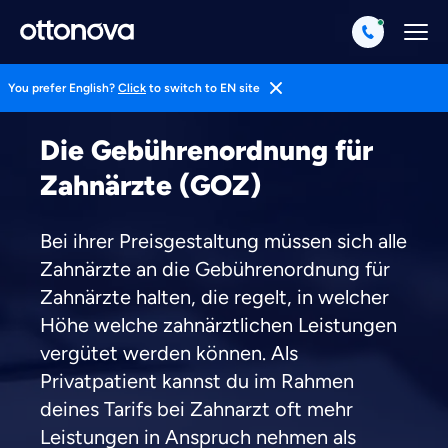
You prefer English?
Click
to switch to EN site
Magazin
Pkv Erklärt
Wissen
Die Gebührenordnung für
Zahnärzte (GOZ)
Bei ihrer Preisgestaltung müssen sich alle
Zahnärzte an die Gebührenordnung für
Zahnärzte halten, die regelt, in welcher
Höhe welche zahnärztlichen Leistungen
vergütet werden können. Als
Privatpatient kannst du im Rahmen
deines Tarifs bei Zahnarzt oft mehr
Weil es uns wichtig ist, dass
Leistungen in Anspruch nehmen als