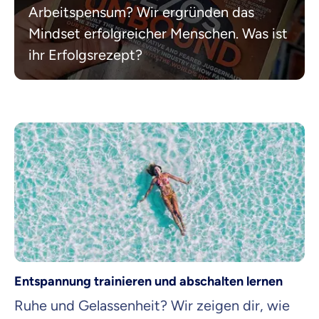
Beamten
Arbeitspensum? Wir ergründen das
Versicherung
Mindset erfolgreicher Menschen. Was ist
ihr Erfolgsrezept?
Zahnzusatz
Versicherung
Krankenhaus
Versicherung
Mit dem Abschicken meiner Daten erkläre ich meine
Einwilligung
zur
Kontaktaufnahme durch ottonova.
Entspannung trainieren und abschalten lernen
Weiter zu deinen Informationen
Ruhe und Gelassenheit? Wir zeigen dir, wie