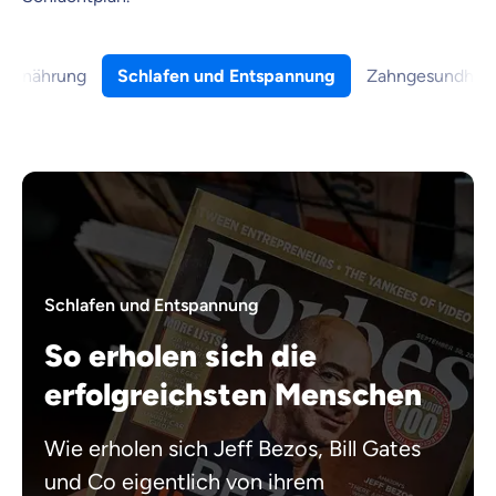
du dich gut beraten fühlst.
Objektive und faire Beratung
Ernährung
Schlafen und Entspannung
Zahngesundheit
Wir möchten, dass du dich aus Überzeugung für
uns entscheidest.
Vergleich mit anderen Tarifen am Markt
Wir helfen dir dabei Unterschiede in
Versicherungen zu verstehen
Wozu dürfen wir dich beraten?
Versicherungsprodukt wählen
Schlafen und Entspannung
So erholen sich die
Krankenvoll
Versicherung
erfolgreichsten Menschen
Wie erholen sich Jeff Bezos, Bill Gates
und Co eigentlich von ihrem