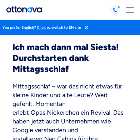
You prefer English?
Click
to switch to EN site
Magazin
Gesund Leben
Schlafen Und Entspannung
Ich mach dann mal Siesta!
Durchstarten dank
Mittagsschlaf
Mittagsschlaf – war das nicht etwas für
kleine Kinder und alte Leute? Weit
gefehlt. Momentan
erlebt Opas Nickerchen ein Revival. Das
haben jetzt auch Unternehmen wie
Google verstanden und
installieren Nap Cabins für ihre