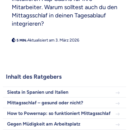
Weil es uns wichtig ist, dass
Mitarbeiter. Warum solltest auch du den
du dich gut beraten fühlst.
Mittagsschlaf in deinen Tagesablauf
Objektive und faire Beratung
integrieren?
Wir möchten, dass du dich aus Überzeugung für
uns entscheidest.
Aktualisiert am 3. März 2026
Vergleich mit anderen Tarifen am Markt
Wir helfen dir dabei Unterschiede in
Versicherungen zu verstehen
Wozu dürfen wir dich beraten?
Inhalt des Ratgebers
Versicherungsprodukt wählen
Siesta in Spanien und Italien
Krankenvoll
Mittagsschlaf – gesund oder nicht?
Versicherung
How to Powernap: so funktioniert Mittagsschlaf
Gegen Müdigkeit am Arbeitsplatz