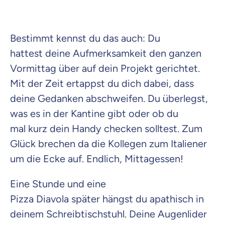
Beamten
Versicherung
Bestimmt kennst du das auch: Du
hattest deine Aufmerksamkeit den ganzen
Vormittag über auf dein Projekt gerichtet.
Zahnzusatz
Mit der Zeit ertappst du dich dabei, dass
Versicherung
deine Gedanken abschweifen. Du überlegst,
was es in der Kantine gibt oder ob du
mal kurz dein Handy checken solltest. Zum
Glück brechen da die Kollegen zum Italiener
Krankenhaus
Versicherung
um die Ecke auf. Endlich, Mittagessen!
Eine Stunde und eine
Mit dem Abschicken meiner Daten erkläre ich meine
Einwilligung
zur
Kontaktaufnahme durch ottonova.
Pizza Diavola später hängst du apathisch in
deinem Schreibtischstuhl. Deine Augenlider
Weiter zu deinen Informationen