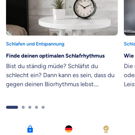
Schlafen und Entspannung
Schl
Finde deinen optimalen Schlafrhythmus
Wie 
Bist du ständig müde? Schläfst du
Die
schlecht ein? Dann kann es sein, dass du
oder
gegen deinen Biorhythmus lebst.
Leis
Welcher Schlaftyp du bist, erfährst du
dein
hier.