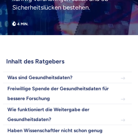
Sicherheitslücken bestehen.
Inhalt des Ratgebers
Was sind Gesundheitsdaten?
Freiwillige Spende der Gesundheitsdaten für
Weil es uns wichtig ist, dass
bessere Forschung
du dich gut beraten fühlst.
Wie funktioniert die Weitergabe der
Objektive und faire Beratung
Gesundheitsdaten?
Wir möchten, dass du dich aus Überzeugung für
uns entscheidest.
Haben Wissenschaftler nicht schon genug
Vergleich mit anderen Tarifen am Markt