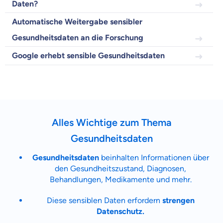
Daten?
Wir helfen dir dabei Unterschiede in
Versicherungen zu verstehen
Automatische Weitergabe sensibler
Wozu dürfen wir dich beraten?
Gesundheitsdaten an die Forschung
Versicherungsprodukt wählen
Google erhebt sensible Gesundheitsdaten
Krankenvoll
Versicherung
Alles Wichtige zum Thema
Gesundheitsdaten
Gesundheitsdaten
beinhalten Informationen über
Beamten
Versicherung
den Gesundheitszustand, Diagnosen,
Behandlungen, Medikamente und mehr.
Diese sensiblen Daten erfordern
strengen
Datenschutz.