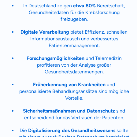
Zahnzusatz
In Deutschland zeigen
etwa 80%
Bereitschaft,
Versicherung
Gesundheitsdaten für die Krebsforschung
freizugeben.
Digitale Verarbeitung
bietet Effizienz, schnellen
Informationsaustausch und verbessertes
Krankenhaus
Patientenmanagement.
Versicherung
Forschungsmöglichkeiten
und
Telemedizin
Mit dem Abschicken meiner Daten erkläre ich meine
Einwilligung
zur
profitieren von der Analyse großer
Kontaktaufnahme durch ottonova.
Gesundheitsdatenmengen.
Weiter zu deinen Informationen
Früherkennung von Krankheiten
und
personalisierte Behandlungsansätze sind mögliche
Vorteile.
Sicherheitsmaßnahmen und Datenschutz
sind
entscheidend für das Vertrauen der Patienten.
Die
Digitalisierung des Gesundheitswesens
sollte