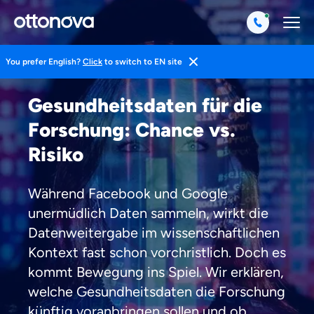
You prefer English?
Click
to switch to EN site
Magazin
Gesund Leben
Medizin
Gesundheitsdaten für die
Forschung: Chance vs.
Risiko
Während Facebook und Google
unermüdlich Daten sammeln, wirkt die
Datenweitergabe im wissenschaftlichen
Kontext fast schon vorchristlich. Doch es
kommt Bewegung ins Spiel. Wir erklären,
welche Gesundheitsdaten die Forschung
künftig voranbringen sollen und ob