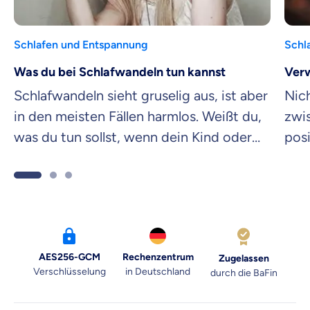
Schlafen und Entspannung
Schl
Was du bei Schlafwandeln tun kannst
Verw
Schlafwandeln sieht gruselig aus, ist aber
Nich
in den meisten Fällen harmlos. Weißt du,
zwi
was du tun sollst, wenn dein Kind oder
posi
Partner Schlafwandler ist? Finde es
Erfa
heraus!
mac
AES256-GCM
Rechenzentrum
Zugelassen
Verschlüsselung
in Deutschland
durch die BaFin