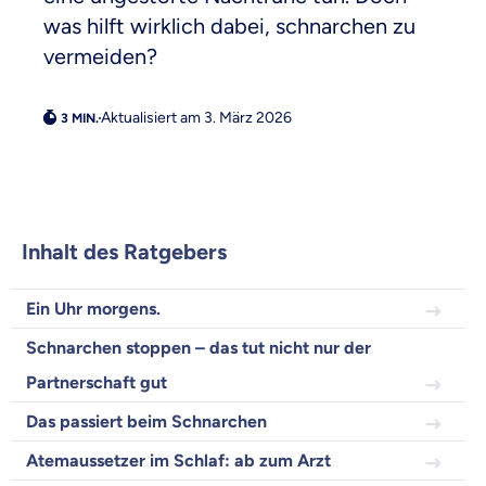
was hilft wirklich dabei, schnarchen zu
Weil es uns wichtig ist, dass
vermeiden?
du dich gut beraten fühlst.
Aktualisiert am 3. März 2026
Objektive und faire Beratung
Wir möchten, dass du dich aus Überzeugung für
uns entscheidest.
Vergleich mit anderen Tarifen am Markt
Wir helfen dir dabei Unterschiede in
Inhalt des Ratgebers
Versicherungen zu verstehen
Wozu dürfen wir dich beraten?
Ein Uhr morgens.
Versicherungsprodukt wählen
Schnarchen stoppen – das tut nicht nur der
Partnerschaft gut
Krankenvoll
Das passiert beim Schnarchen
Versicherung
Atemaussetzer im Schlaf: ab zum Arzt