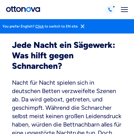
You prefer English?
Click
to switch to EN site
Magazin
Gesund Leben
Schlafen Und Entspannung
Jede Nacht ein Sägewerk:
Was hilft gegen
Schnarchen?
Nacht für Nacht spielen sich in
deutschen Betten verzweifelte Szenen
ab. Da wird geboxt, getreten, und
geschimpft. Während die Schnarcher
selbst meist keinen großen Leidensdruck
haben, würden die Bettnachbarn alles für
eine ungestörte Nachtruhe tun. Doch