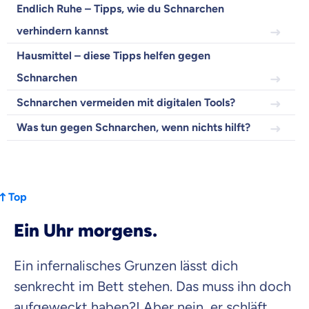
Endlich Ruhe – Tipps, wie du Schnarchen
verhindern kannst
Beamten
Hausmittel – diese Tipps helfen gegen
Versicherung
Schnarchen
Schnarchen vermeiden mit digitalen Tools?
Was tun gegen Schnarchen, wenn nichts hilft?
Zahnzusatz
Versicherung
Top
Ein Uhr morgens.
Krankenhaus
Versicherung
Ein infernalisches Grunzen lässt dich
Mit dem Abschicken meiner Daten erkläre ich meine
Einwilligung
zur
senkrecht im Bett stehen. Das muss ihn doch
Kontaktaufnahme durch ottonova.
aufgeweckt haben?! Aber nein, er schläft