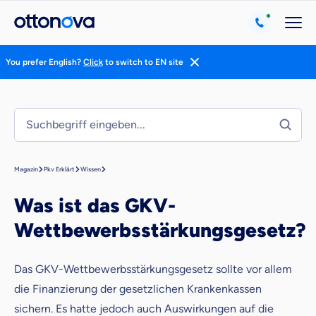
You prefer English?
Click
to switch to EN site
Magazin
Pkv Erklärt
Wissen
Was ist das GKV-
Wettbewerbsstärkungsgesetz?
Weil es uns wichtig ist, dass
du dich gut beraten fühlst.
Das GKV-Wettbewerbsstärkungsgesetz sollte vor allem
die Finanzierung der gesetzlichen Krankenkassen
Objektive und faire Beratung
Wir möchten, dass du dich aus Überzeugung für
sichern. Es hatte jedoch auch Auswirkungen auf die