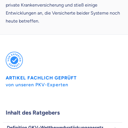
uns entscheidest.
private Krankenversicherung und stieß einige
Vergleich mit anderen Tarifen am Markt
Entwicklungen an, die Versicherte beider Systeme noch
Wir helfen dir dabei Unterschiede in
heute betreffen.
Versicherungen zu verstehen
Wozu dürfen wir dich beraten?
Versicherungsprodukt wählen
Krankenvoll
Versicherung
ARTIKEL FACHLICH GEPRÜFT
von unseren PKV-Experten
Beamten
Versicherung
Inhalt des Ratgebers
Definition GKV-Wettbewerbsstärkungsgesetz