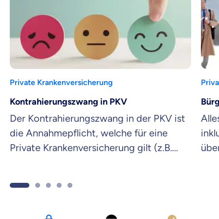
Private Krankenversicherung
Priv
Kontrahierungszwang in PKV
Bürg
Der Kontrahierungszwang in der PKV ist
Alle
die Annahmepflicht, welche für eine
inkl
Private Krankenversicherung gilt (z.B.
übe
beim Versicherungsschutz eines
PKV
neugeborenen Babys). Mehr dazu hier.