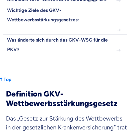
Wichtige Ziele des GKV-
Zahnzusatz
Versicherung
Wettbewerbsstärkungsgesetzes:
Was änderte sich durch das GKV-WSG für die
PKV?
Krankenhaus
Versicherung
Mit dem Abschicken meiner Daten erkläre ich meine
Einwilligung
zur
Top
Kontaktaufnahme durch ottonova.
Definition GKV-
Weiter zu deinen Informationen
Wettbewerbsstärkungsgesetz
Das „Gesetz zur Stärkung des Wettbewerbs
in der gesetzlichen Krankenversicherung“ trat