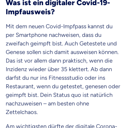
Was ist ein digitaler Covid-19-
Kontaktaufnahme durch ottonova.
Impfausweis?
Weiter zu deinen Informationen
Mit dem neuen Covid-Impfpass kannst du
per Smartphone nachweisen, dass du
zweifach geimpft bist. Auch Getestete und
Genese sollen sich damit ausweisen können.
Das ist vor allem dann praktisch, wenn die
Inzidenz wieder über 35 klettert. Ab dann
darfst du nur ins Fitnessstudio oder ins
Restaurant, wenn du getestet, genesen oder
geimpft bist. Dein Status quo ist natürlich
nachzuweisen – am besten ohne
Zettelchaos.
Am wichtigsten dürfte der digitale Corona-