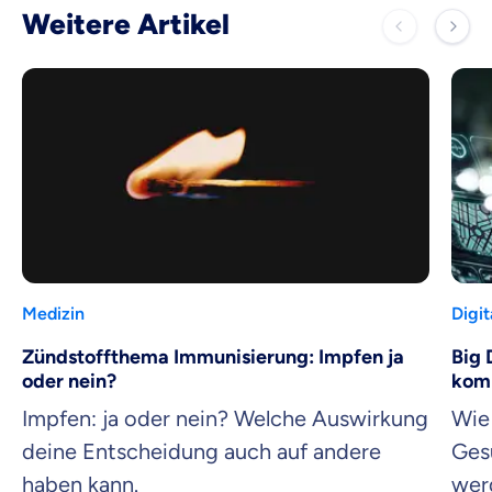
Weitere Artikel
Medizin
Digit
Zündstoffthema Immunisierung: Impfen ja
Big 
oder nein?
komp
Impfen: ja oder nein? Welche Auswirkung
Wie
deine Entscheidung auch auf andere
Ges
haben kann.
wer