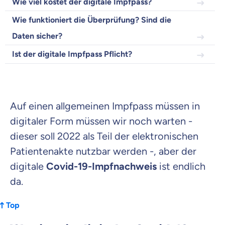
Wie viel kostet der digitale Impfpass?
Wie funktioniert die Überprüfung? Sind die
Daten sicher?
Beamten
Ist der digitale Impfpass Pflicht?
Versicherung
Auf einen allgemeinen Impfpass müssen in
Zahnzusatz
digitaler Form müssen wir noch warten -
Versicherung
dieser soll 2022 als Teil der elektronischen
Patientenakte nutzbar werden -, aber der
digitale
Covid-19-Impfnachweis
ist endlich
da.
Krankenhaus
Versicherung
Top
Mit dem Abschicken meiner Daten erkläre ich meine
Einwilligung
zur