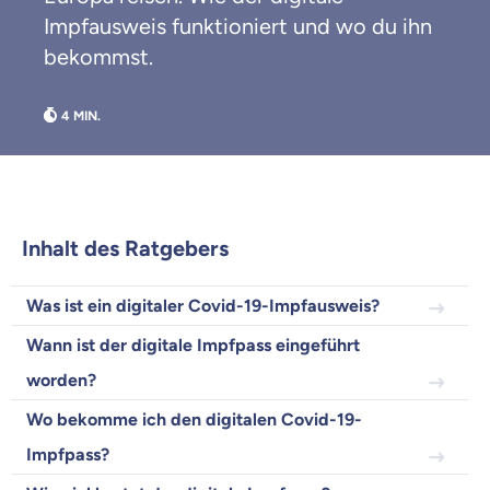
Impfausweis funktioniert und wo du ihn
bekommst.
Weil es uns wichtig ist, dass
du dich gut beraten fühlst.
Objektive und faire Beratung
Wir möchten, dass du dich aus Überzeugung für
uns entscheidest.
Inhalt des Ratgebers
Vergleich mit anderen Tarifen am Markt
Wir helfen dir dabei Unterschiede in
Versicherungen zu verstehen
Was ist ein digitaler Covid-19-Impfausweis?
Wozu dürfen wir dich beraten?
Wann ist der digitale Impfpass eingeführt
Versicherungsprodukt wählen
worden?
Wo bekomme ich den digitalen Covid-19-
Impfpass?
Krankenvoll
Versicherung