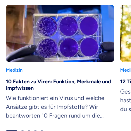
Medizin
Medi
10 Fakten zu Viren: Funktion, Merkmale und
12 T
Impfwissen
Ges
Wie funktioniert ein Virus und welche
has
Ansätze gibt es für Impfstoffe? Wir
du 
beantworten 10 Fragen rund um die
Erkä
unsichtbaren Krankheitserreger.