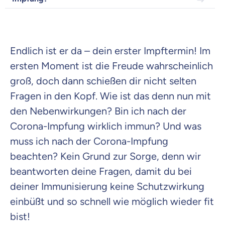
Krankenhaus
Endlich ist er da – dein erster Impftermin! Im
Versicherung
ersten Moment ist die Freude wahrscheinlich
groß, doch dann schießen dir nicht selten
Mit dem Abschicken meiner Daten erkläre ich meine
Einwilligung
zur
Kontaktaufnahme durch ottonova.
Fragen in den Kopf. Wie ist das denn nun mit
den Nebenwirkungen? Bin ich nach der
Weiter zu deinen Informationen
Corona-Impfung wirklich immun? Und was
muss ich nach der Corona-Impfung
beachten? Kein Grund zur Sorge, denn wir
beantworten deine Fragen, damit du bei
deiner Immunisierung keine Schutzwirkung
einbüßt und so schnell wie möglich wieder fit
bist!