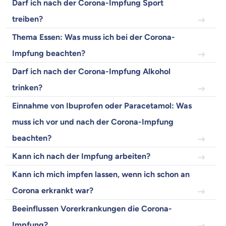
Darf ich nach der Corona-Impfung Sport
Wozu dürfen wir dich beraten?
treiben?
Versicherungsprodukt wählen
Thema Essen: Was muss ich bei der Corona-
Impfung beachten?
Darf ich nach der Corona-Impfung Alkohol
Krankenvoll
Versicherung
trinken?
Einnahme von Ibuprofen oder Paracetamol: Was
muss ich vor und nach der Corona-Impfung
beachten?
Beamten
Versicherung
Kann ich nach der Impfung arbeiten?
Kann ich mich impfen lassen, wenn ich schon an
Corona erkrankt war?
Zahnzusatz
Beeinflussen Vorerkrankungen die Corona-
Versicherung
Impfung?