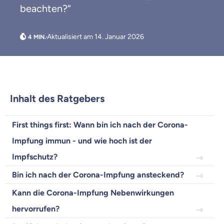
beachten?“
Aktualisiert am 14. Januar 2026
Inhalt des Ratgebers
First things first: Wann bin ich nach der Corona-
Weil es uns wichtig ist, dass
du dich gut beraten fühlst.
Impfung immun - und wie hoch ist der
Impfschutz?
Objektive und faire Beratung
Bin ich nach der Corona-Impfung ansteckend?
Wir möchten, dass du dich aus Überzeugung für
uns entscheidest.
Kann die Corona-Impfung Nebenwirkungen
Vergleich mit anderen Tarifen am Markt
hervorrufen?
Wir helfen dir dabei Unterschiede in
Versicherungen zu verstehen