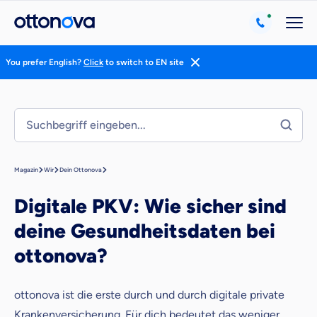
You prefer English?
Click
to switch to EN site
Magazin
Wir
Dein Ottonova
Digitale PKV: Wie sicher sind
deine Gesundheitsdaten bei
ottonova?
ottonova ist die erste durch und durch digitale private
Krankenversicherung. Für dich bedeutet das weniger