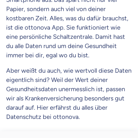
Krankenhaus
Versicherung
Papier, sondern auch viel von deiner
kostbaren Zeit. Alles, was du dafür brauchst,
Mit dem Abschicken meiner Daten erkläre ich meine
Einwilligung
zur
ist die ottonova App. Sie funktioniert wie
Kontaktaufnahme durch ottonova.
eine persönliche Schaltzentrale. Damit hast
Weiter zu deinen Informationen
du alle Daten rund um deine Gesundheit
immer bei dir, egal wo du bist.
Aber weißt du auch, wie wertvoll diese Daten
eigentlich sind? Weil der Wert deiner
Gesundheitsdaten unermesslich ist, passen
wir als Krankenversicherung besonders gut
darauf auf. Hier erfährst du alles über
Datenschutz bei ottonova.