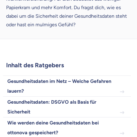
Papierkram und mehr Komfort. Du fragst dich, wie es
dabei um die Sicherheit deiner Gesundheitsdaten steht
oder hast ein mulmiges Gefühl?
Weil es uns wichtig ist, dass
du dich gut beraten fühlst.
Inhalt des Ratgebers
Objektive und faire Beratung
Gesundheitsdaten im Netz – Welche Gefahren
Wir möchten, dass du dich aus Überzeugung für
uns entscheidest.
lauern?
Vergleich mit anderen Tarifen am Markt
Gesundheitsdaten: DSGVO als Basis für
Wir helfen dir dabei Unterschiede in
Versicherungen zu verstehen
Sicherheit
Wozu dürfen wir dich beraten?
Wie werden deine Gesundheitsdaten bei
ottonova gespeichert?
Versicherungsprodukt wählen