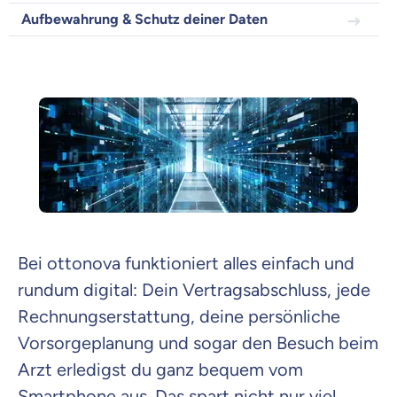
Aufbewahrung & Schutz deiner Daten
Krankenvoll
Versicherung
Beamten
Versicherung
Bei ottonova funktioniert alles einfach und
rundum digital: Dein Vertragsabschluss, jede
Zahnzusatz
Versicherung
Rechnungserstattung, deine persönliche
Vorsorgeplanung und sogar den Besuch beim
Arzt erledigst du ganz bequem vom
Smartphone aus. Das spart nicht nur viel