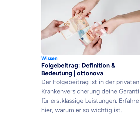
Weil es uns
dich gut be
Objektive und fai
Wir möchten, dass 
Vergleich mit and
Wissen
Wir helfen dir dab
Folgebeitrag: Definition &
Bedeutung | ottonova
Der Folgebeitrag ist in der privaten
Wozu dürfen wir
Krankenversicherung deine Garanti
Versicherungsproduk
für erstklassige Leistungen. Erfahre
hier, warum er so wichtig ist.