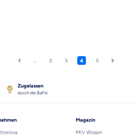
…
2
3
4
5
Zugelassen
durch die BaFin
nehmen
Magazin
ottonova
PKV Wissen