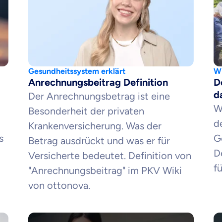
Gesundheitssystem erklärt
Wi
Anrechnungsbeitrag Definition
D
d
Der Anrechnungsbetrag ist eine
W
Besonderheit der privaten
d
Krankenversicherung. Was der
s
G
Betrag ausdrückt und was er für
D
Versicherte bedeutet. Definition von
f
"Anrechnungsbeitrag" im PKV Wiki
von ottonova.