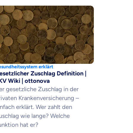
sundheitssystem erklärt
esetzlicher Zuschlag Definition |
KV Wiki | ottonova
er gesetzliche Zuschlag in der
rivaten Krankenversicherung –
nfach erklärt. Wer zahlt den
uschlag wie lange? Welche
unktion hat er?
en Informationen