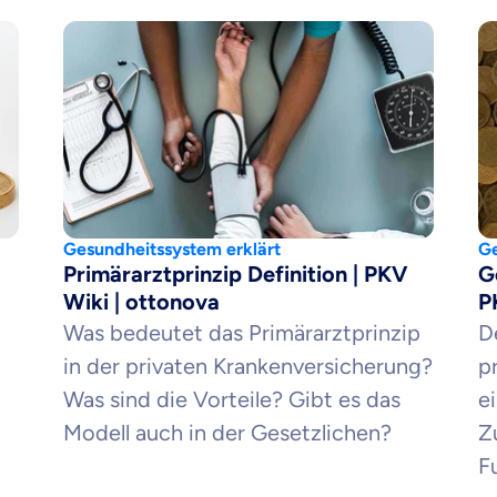
Beamten
Versicherung
Zahnzusatz
Versicherung
Gesundheitssystem erklärt
Ge
Primärarztprinzip Definition | PKV
G
Wiki | ottonova
P
Was bedeutet das Primärarztprinzip
D
Krankenhaus
in der privaten Krankenversicherung?
p
Versicherung
Was sind die Vorteile? Gibt es das
ei
Modell auch in der Gesetzlichen?
Z
F
r Daten erkläre ich meine
Einwilligung
zur
Weiter zu dein
ttonova.