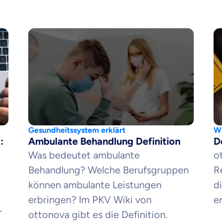
Gesundheitssystem erklärt
Wi
:
Ambulante Behandlung Definition
D
Was bedeutet ambulante
o
Behandlung? Welche Berufsgruppen
R
können ambulante Leistungen
d
erbringen? Im PKV Wiki von
e
r
ottonova gibt es die Definition.