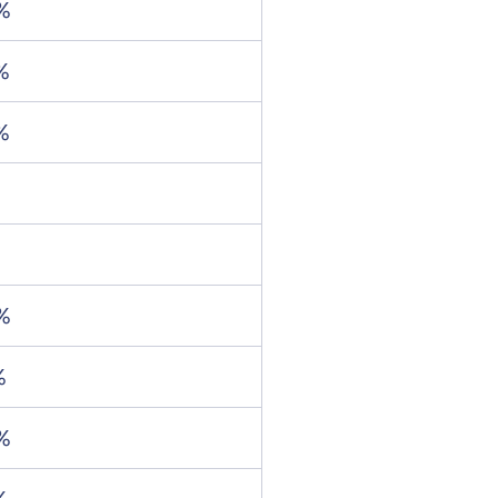
%
%
%
%
%
%