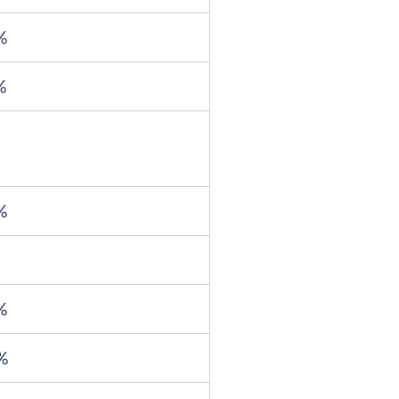
%
%
%
%
%
%