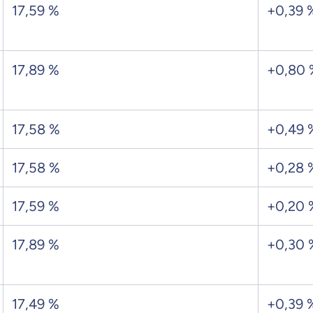
17,59 %
+0,39 
Beamten
Versicherung
17,89 %
+0,80 
Zahnzusatz
Versicherung
17,58 %
+0,49 
17,58 %
+0,28 
Krankenhaus
17,59 %
+0,20 
Versicherung
17,89 %
+0,30 
r Daten erkläre ich meine
Einwilligung
zur
Weiter zu dein
ttonova.
17,49 %
+0,39 