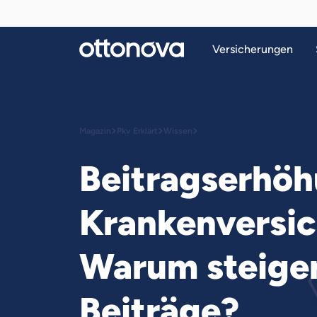
Versicherungen
Magazin
Pkv Erklärt
Wissen
Beitragserhö
Krankenversi
Warum steigen
Beiträge?