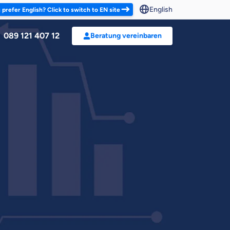
English
 prefer English? Click to switch to EN site
089 121 407 12
Beratung vereinbaren