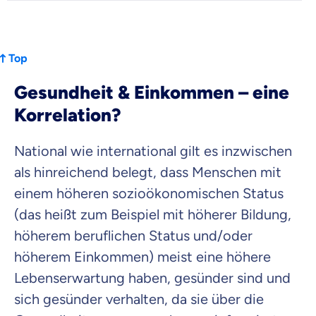
Wir helfen dir dabei Unterschiede in
Versicherungen zu verstehen
Wozu dürfen wir dich beraten?
Top
Versicherungsprodukt wählen
Gesundheit & Einkommen – eine
Korrelation?
Krankenvoll
Versicherung
National wie international gilt es inzwischen
als hinreichend belegt, dass Menschen mit
einem höheren sozioökonomischen Status
(das heißt zum Beispiel mit höherer Bildung,
Beamten
höherem beruflichen Status und/oder
Versicherung
höherem Einkommen) meist eine höhere
Lebenserwartung haben, gesünder sind und
sich gesünder verhalten, da sie über die