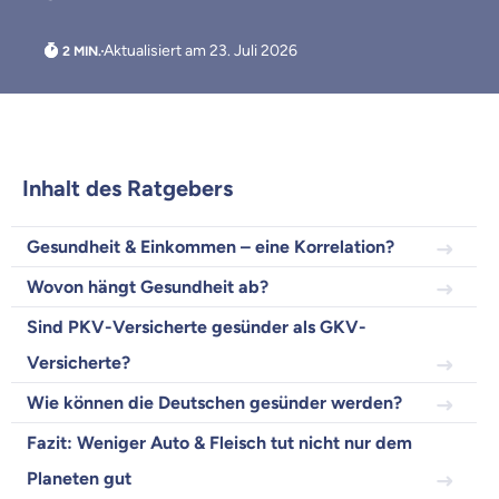
Aktualisiert am 23. Juli 2026
Inhalt des Ratgebers
Gesundheit & Einkommen – eine Korrelation?
Wovon hängt Gesundheit ab?
Weil es uns wichtig ist, dass
Sind PKV-Versicherte gesünder als GKV-
du dich gut beraten fühlst.
Versicherte?
Wie können die Deutschen gesünder werden?
Objektive und faire Beratung
Wir möchten, dass du dich aus Überzeugung für
Fazit: Weniger Auto & Fleisch tut nicht nur dem
uns entscheidest.
Planeten gut
Vergleich mit anderen Tarifen am Markt