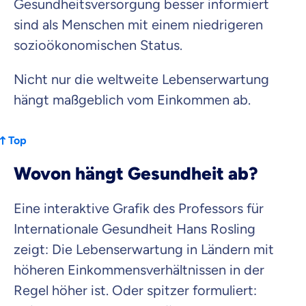
Zahnzusatz
Gesundheitsversorgung besser informiert
Versicherung
sind als Menschen mit einem niedrigeren
sozioökonomischen Status.
Nicht nur die weltweite Lebenserwartung
Krankenhaus
hängt maßgeblich vom Einkommen ab.
Versicherung
Top
Mit dem Abschicken meiner Daten erkläre ich meine
Einwilligung
zur
Kontaktaufnahme durch ottonova.
Wovon hängt Gesundheit ab?
Weiter zu deinen Informationen
Eine interaktive Grafik des Professors für
Internationale Gesundheit Hans Rosling
zeigt: Die Lebenserwartung in Ländern mit
höheren Einkommensverhältnissen in der
Regel höher ist. Oder spitzer formuliert: