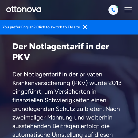
You prefer English?
Click
to switch to EN site
Startseite
Private Krankenversicherung
Notlagentarif
Der Notlagentarif in der
PKV
Der Notlagentarif in der privaten
Krankenversicherung (PKV) wurde 2013
eingeführt, um Versicherten in
finanziellen Schwierigkeiten einen
grundlegenden Schutz zu bieten. Nach
zweimaliger Mahnung und weiterhin
ausstehenden Beiträgen erfolgt die
automatische Umstellung auf diesen