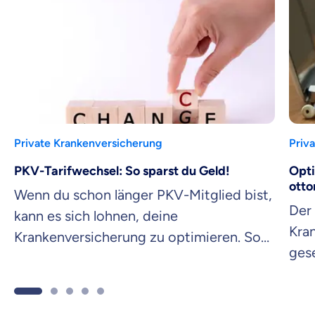
Private Krankenversicherung
Priv
PKV-Tarifwechsel: So sparst du Geld!
Opti
otto
Wenn du schon länger PKV-Mitglied bist,
Der 
kann es sich lohnen, deine
Kran
Krankenversicherung zu optimieren. So
gese
gelingt der PKV-Tarifwechsel!
Erfa