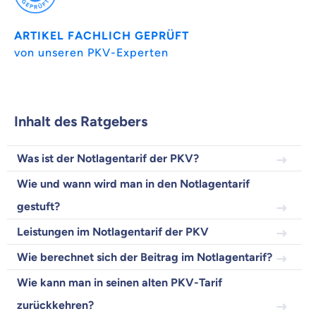
Beamten
ARTIKEL FACHLICH GEPRÜFT
Versicherung
von unseren PKV-Experten
Inhalt des Ratgebers
Zahnzusatz
Versicherung
Was ist der Notlagentarif der PKV?
Wie und wann wird man in den Notlagentarif
gestuft?
Krankenhaus
Versicherung
Leistungen im Notlagentarif der PKV
Wie berechnet sich der Beitrag im Notlagentarif?
Mit dem Abschicken meiner Daten erkläre ich meine
Einwilligung
zur
Wie kann man in seinen alten PKV-Tarif
Kontaktaufnahme durch ottonova.
zurückkehren?
Weiter zu deinen Informationen