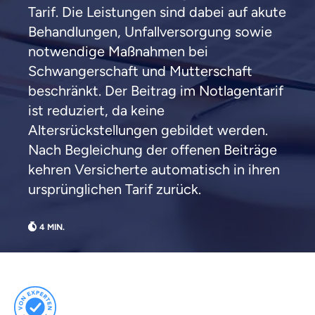
Tarif. Die Leistungen sind dabei auf akute
Weil es uns wichtig ist, dass
Behandlungen, Unfallversorgung sowie
du dich gut beraten fühlst.
notwendige Maßnahmen bei
Objektive und faire Beratung
Schwangerschaft und Mutterschaft
Wir möchten, dass du dich aus Überzeugung für
beschränkt. Der Beitrag im Notlagentarif
uns entscheidest.
ist reduziert, da keine
Vergleich mit anderen Tarifen am Markt
Altersrückstellungen gebildet werden.
Wir helfen dir dabei Unterschiede in
Nach Begleichung der offenen Beiträge
Versicherungen zu verstehen
kehren Versicherte automatisch in ihren
Wozu dürfen wir dich beraten?
ursprünglichen Tarif zurück.
Versicherungsprodukt wählen
Krankenvoll
Versicherung