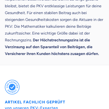
bleibst, bietet die PKV erstklassige Leistungen für deine
Weil es uns wichtig ist, dass
Gesundheit. Für einen stabilen Beitrag auch bei
du dich gut beraten fühlst.
steigenden Gesundheitskosten sorgen die Aktuare in der
Objektive und faire Beratung
PKV: Die Mathematiker kalkulieren deine Beiträge
Wir möchten, dass du dich aus Überzeugung für
zukunftssicher. Eine wichtige Größe dabei ist der
uns entscheidest.
Rechnungszins.
Der Höchstrechnungszins ist die
Vergleich mit anderen Tarifen am Markt
Verzinsung auf den Sparanteil von Beiträgen, die
Wir helfen dir dabei Unterschiede in
Versicherer ihren Kunden höchstens zusagen dürfen.
Versicherungen zu verstehen
Wozu dürfen wir dich beraten?
Versicherungsprodukt wählen
Krankenvoll
Versicherung
ARTIKEL FACHLICH GEPRÜFT
von unseren PKV-Experten