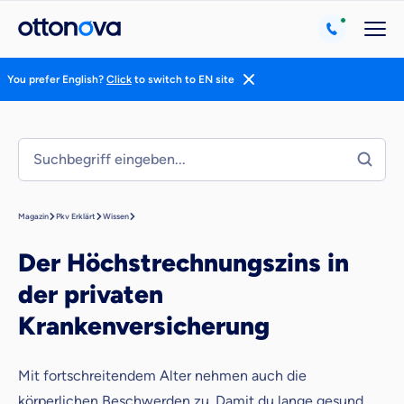
You prefer English?
Click
to switch to EN site
Magazin
Pkv Erklärt
Wissen
Der Höchstrechnungszins in
der privaten
Krankenversicherung
Mit fortschreitendem Alter nehmen auch die
körperlichen Beschwerden zu. Damit du lange gesund