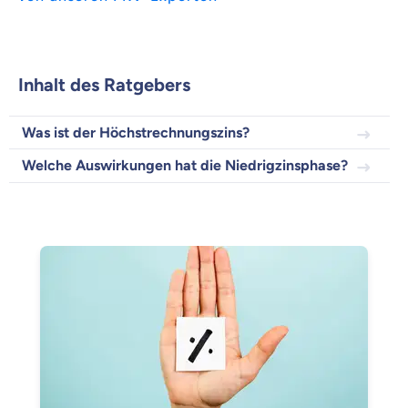
Beamten
Versicherung
Inhalt des Ratgebers
Was ist der Höchstrechnungszins?
Welche Auswirkungen hat die Niedrigzinsphase?
Zahnzusatz
Versicherung
Krankenhaus
Versicherung
Mit dem Abschicken meiner Daten erkläre ich meine
Einwilligung
zur
Kontaktaufnahme durch ottonova.