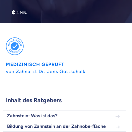
MEDIZINISCH GEPRÜFT
von Zahnarzt Dr. Jens Gottschalk
Weil es uns wichtig ist, dass
du dich gut beraten fühlst.
Inhalt des Ratgebers
Objektive und faire Beratung
Wir möchten, dass du dich aus Überzeugung für
Zahnstein: Was ist das?
uns entscheidest.
Bildung von Zahnstein an der Zahnoberfläche
Vergleich mit anderen Tarifen am Markt