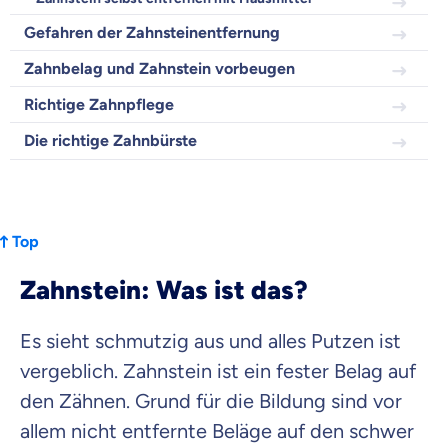
Zahnzusatz
Versicherung
Gefahren der Zahnsteinentfernung
Zahnbelag und Zahnstein vorbeugen
Richtige Zahnpflege
Krankenhaus
Die richtige Zahnbürste
Versicherung
Mit dem Abschicken meiner Daten erkläre ich meine
Einwilligung
zur
Kontaktaufnahme durch ottonova.
Top
Weiter zu deinen Informationen
Zahnstein: Was ist das?
Es sieht schmutzig aus und alles Putzen ist
vergeblich. Zahnstein ist ein fester Belag auf
den Zähnen. Grund für die Bildung sind vor
allem nicht entfernte Beläge auf den schwer