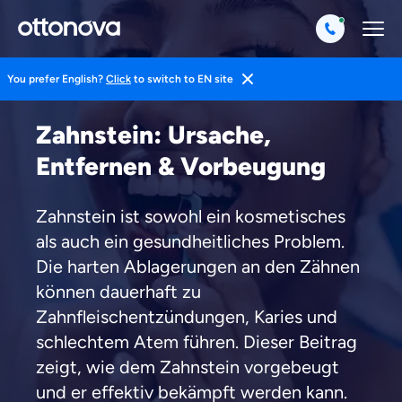
You prefer English?
Click
to switch to EN site
Magazin
Gesund Leben
Zahngesundheit
Zahnstein: Ursache,
Entfernen & Vorbeugung
Zahnstein ist sowohl ein kosmetisches
als auch ein gesundheitliches Problem.
Die harten Ablagerungen an den Zähnen
können dauerhaft zu
Zahnfleischentzündungen, Karies und
schlechtem Atem führen. Dieser Beitrag
zeigt, wie dem Zahnstein vorgebeugt
und er effektiv bekämpft werden kann.