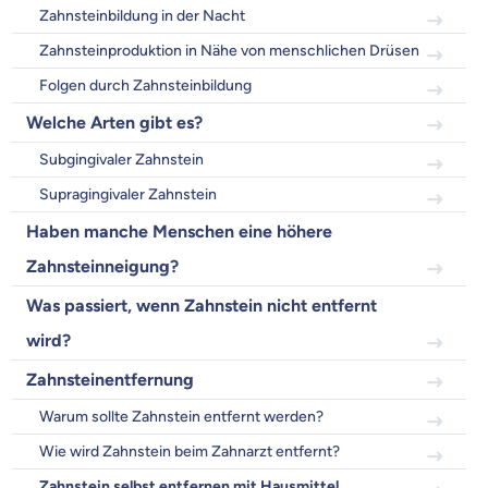
Zahnsteinbildung in der Nacht
Wir helfen dir dabei Unterschiede in
Versicherungen zu verstehen
Zahnsteinproduktion in Nähe von menschlichen Drüsen
Wozu dürfen wir dich beraten?
Folgen durch Zahnsteinbildung
Versicherungsprodukt wählen
Welche Arten gibt es?
Subgingivaler Zahnstein
Supragingivaler Zahnstein
Krankenvoll
Versicherung
Haben manche Menschen eine höhere
Zahnsteinneigung?
Was passiert, wenn Zahnstein nicht entfernt
wird?
Beamten
Versicherung
Zahnsteinentfernung
Warum sollte Zahnstein entfernt werden?
Wie wird Zahnstein beim Zahnarzt entfernt?
Zahnstein selbst entfernen mit Hausmittel