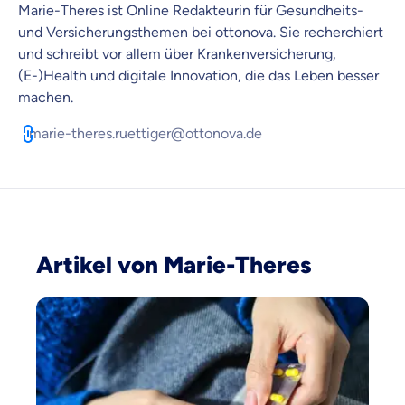
Marie-Theres ist Online Redakteurin für Gesundheits-
Objektive und faire Beratung
und Versicherungsthemen bei ottonova. Sie recherchiert
Wir möchten, dass du dich aus Überzeugung für
und schreibt vor allem über Krankenversicherung,
uns entscheidest.
(E-)Health und digitale Innovation, die das Leben besser
Vergleich mit anderen Tarifen am Markt
machen.
Wir helfen dir dabei Unterschiede in
Versicherungen zu verstehen
marie-theres.ruettiger@ottonova.de
Wozu dürfen wir dich beraten?
Versicherungsprodukt wählen
Artikel von Marie-Theres
Krankenvoll
Versicherung
Beamten
Versicherung