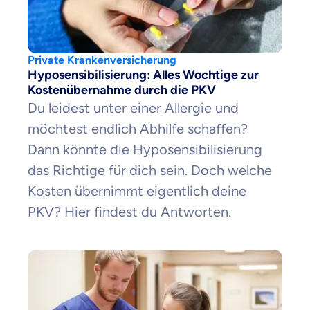
Private Krankenversicherung
Zahnzusatz
Hyposensibilisierung: Alles Wochtige zur
Versicherung
Kostenübernahme durch die PKV
Du leidest unter einer Allergie und
möchtest endlich Abhilfe schaffen?
Dann könnte die Hyposensibilisierung
Krankenhaus
das Richtige für dich sein. Doch welche
Versicherung
Kosten übernimmt eigentlich deine
PKV? Hier findest du Antworten.
Mit dem Abschicken meiner Daten erkläre ich meine
Einwilligung
zur
Kontaktaufnahme durch ottonova.
Weiter zu deinen Informationen