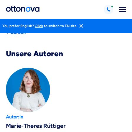
You prefer English?
Click
to switch to EN site
Zurück
Unsere Autoren
Weil es uns wichtig ist, dass
Autor:in
du dich gut beraten fühlst.
Marie-Theres Rüttiger