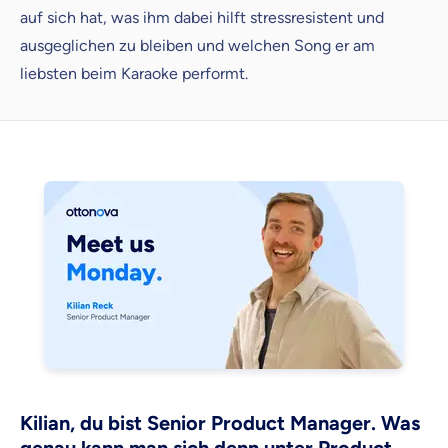
auf sich hat, was ihm dabei hilft stressresistent und
Weil es uns wichtig ist, dass
ausgeglichen zu bleiben und welchen Song er am
du dich gut beraten fühlst.
liebsten beim Karaoke performt.
Objektive und faire Beratung
Wir möchten, dass du dich aus Überzeugung für
uns entscheidest.
Vergleich mit anderen Tarifen am Markt
Wir helfen dir dabei Unterschiede in
Versicherungen zu verstehen
Wozu dürfen wir dich beraten?
Versicherungsprodukt wählen
Krankenvoll
Versicherung
Kilian, du bist Senior
Product Manager. Was