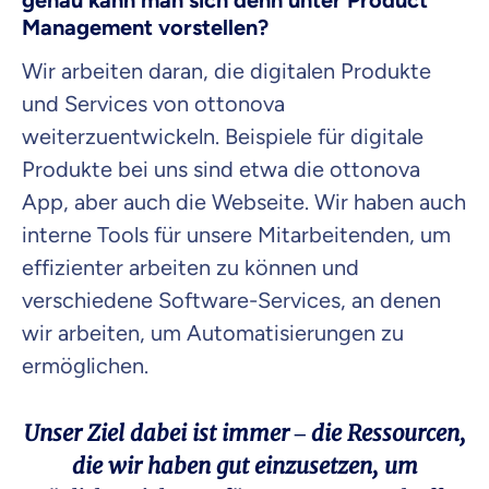
genau kann man sich denn unter Product
Management vorstellen?
Wir arbeiten daran, die digitalen Produkte
Beamten
Versicherung
und Services von ottonova
weiterzuentwickeln. Beispiele für digitale
Produkte bei uns sind etwa die ottonova
App, aber auch die Webseite. Wir haben auch
Zahnzusatz
Versicherung
interne Tools für unsere Mitarbeitenden, um
effizienter arbeiten zu können und
verschiedene Software-Services, an denen
wir arbeiten, um Automatisierungen zu
Krankenhaus
ermöglichen.
Versicherung
Unser Ziel dabei ist immer – die Ressourcen,
Mit dem Abschicken meiner Daten erkläre ich meine
Einwilligung
zur
Kontaktaufnahme durch ottonova.
die wir haben gut einzusetzen, um