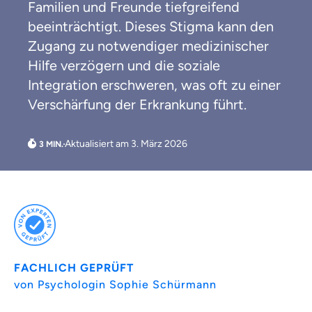
Familien und Freunde tiefgreifend
beeinträchtigt. Dieses Stigma kann den
Zugang zu notwendiger medizinischer
Hilfe verzögern und die soziale
Integration erschweren, was oft zu einer
Verschärfung der Erkrankung führt.
Weil es uns wichtig ist, dass
du dich gut beraten fühlst.
Aktualisiert am 3. März 2026
Objektive und faire Beratung
Wir möchten, dass du dich aus Überzeugung für
uns entscheidest.
Vergleich mit anderen Tarifen am Markt
Wir helfen dir dabei Unterschiede in
Versicherungen zu verstehen
FACHLICH GEPRÜFT
Wozu dürfen wir dich beraten?
von Psychologin Sophie Schürmann
Versicherungsprodukt wählen