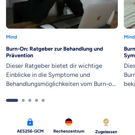
Mind
Mind
Burn-On: Ratgeber zur Behandlung und
Burn
Prävention
Sym
Dieser Ratgeber bietet dir wichtige
Dies
Einblicke in die Symptome und
Bur
Behandlungsmöglichkeiten vom Burn-on
bekä
Syndrom und zeigt auf, wie du effektiv
Exp
Unterstützung finden kannst. Erfahre
mehr über dieses zunehmend relevante
Thema und lerne, wie du deine
Gesundheit langfristig schützen kannst.
AES256-GCM
Rechenzentrum
Zugelassen