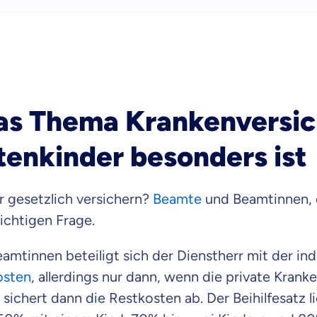
raten fühlst.
re Beratung
du dich aus Überzeugung für uns entscheidest.
eren Tarifen am Markt
s Thema Krankenversi
ei Unterschiede in Versicherungen zu verstehen
tenkinder besonders ist
 dich beraten?
t wählen
r gesetzlich versichern?
Beamte
und Beamtinnen, d
ichtigen Frage.
Krankenvoll
mtinnen beteiligt sich der Dienstherr mit der indi
Versicherung
osten
, allerdings nur dann, wenn die private Kran
sichert dann die Restkosten ab. Der Beihilfesatz li