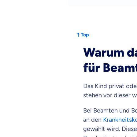
dich gut be
Objektive und fai
Wir möchten, dass 
Top
Vergleich mit and
Warum da
Wir helfen dir dab
für Beam
Wozu dürfen wir
Versicherungsproduk
Das Kind privat ode
stehen vor dieser w
Bei Beamten und Bea
an den
Krankheitsk
gewählt wird. Diese 