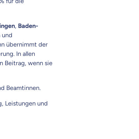
% für die
ingen
,
Baden-
n
und
ann übernimmt der
ung. In allen
 Beitrag, wenn sie
nd Beamtinnen.
g, Leistungen und
en Informationen