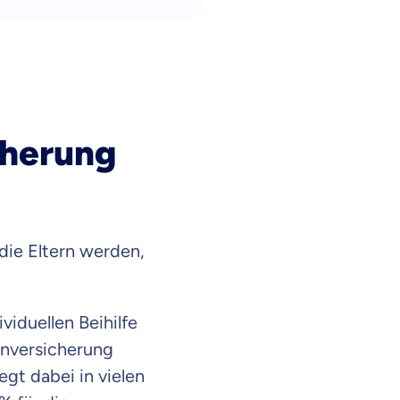
cherung
ie Eltern werden,
viduellen Beihilfe
kenversicherung
egt dabei in vielen