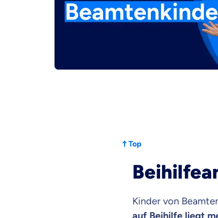
Top
Beihilfea
Kinder von Beamten
auf Beihilfe liegt 