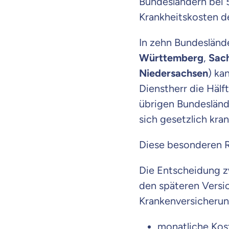
Bundesländern bei 
Krankheitskosten de
In zehn Bundeslände
Württemberg
,
Sac
Niedersachsen
) ka
Dienstherr die Hälft
übrigen Bundesländ
sich gesetzlich kra
Diese besonderen R
Die Entscheidung 
den späteren Versi
Krankenversicherung
Mit dem Abschicken meine
Kontaktaufnahme durch o
monatliche Kos