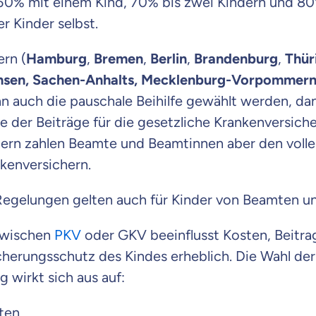
50% mit einem Kind, 70% bis zwei Kindern und 80
Beamten
r Kinder selbst.
Versicherung
rn (
Hamburg
,
Bremen
,
Berlin
,
Brandenburg
,
Thür
hsen, Sachen-Anhalts, Mecklenburg-Vorpommer
nn auch die pauschale Beihilfe gewählt werden, d
Zahnzusatz
e der Beiträge für die gesetzliche Krankenversicher
Versicherung
ern zahlen Beamte und Beamtinnen aber den vollen
nkenversichern.
egelungen gelten auch für Kinder von Beamten u
Krankenhaus
Versicherung
zwischen
PKV
oder GKV beeinflusst Kosten, Beitra
cherungsschutz des Kindes erheblich. Die Wahl der
 wirkt sich aus auf:
r Daten erkläre ich meine
Einwilligung
zur
Weiter zu dein
ttonova.
ten