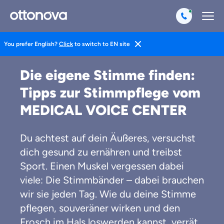
You prefer English?
Click
to switch to EN site
Magazin
Life Hacks
Lifestyle
Die eigene Stimme finden:
Tipps zur Stimmpflege vom
MEDICAL VOICE CENTER
Du achtest auf dein Äußeres, versuchst
dich gesund zu ernähren und treibst
Sport. Einen Muskel vergessen dabei
viele: Die Stimmbänder – dabei brauchen
wir sie jeden Tag. Wie du deine Stimme
pflegen, souveräner wirken und den
Frosch im Hals loswerden kannst, verrät