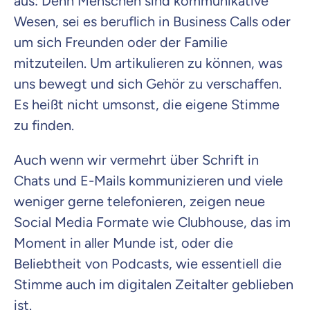
aus: Denn Menschen sind kommunikative
Wesen, sei es beruflich in Business Calls oder
um sich Freunden oder der Familie
mitzuteilen. Um artikulieren zu können, was
Beamten
Versicherung
uns bewegt und sich Gehör zu verschaffen.
Es heißt nicht umsonst, die eigene Stimme
zu finden.
Zahnzusatz
Auch wenn wir vermehrt über Schrift in
Versicherung
Chats und E-Mails kommunizieren und viele
weniger gerne telefonieren, zeigen neue
Social Media Formate wie Clubhouse, das im
Moment in aller Munde ist, oder die
Krankenhaus
Versicherung
Beliebtheit von Podcasts, wie essentiell die
Stimme auch im digitalen Zeitalter geblieben
Mit dem Abschicken meiner Daten erkläre ich meine
Einwilligung
zur
ist.
Kontaktaufnahme durch ottonova.