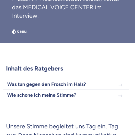
das MEDICAL VOICE CENTER im
Interview.
Weil es uns wichtig ist, dass
du dich gut beraten fühlst.
Objektive und faire Beratung
Wir möchten, dass du dich aus Überzeugung für
uns entscheidest.
Vergleich mit anderen Tarifen am Markt
Inhalt des Ratgebers
Wir helfen dir dabei Unterschiede in
Versicherungen zu verstehen
Was tun gegen den Frosch im Hals?
Wozu dürfen wir dich beraten?
Wie schone ich meine Stimme?
Versicherungsprodukt wählen
Krankenvoll
Unsere Stimme begleitet uns Tag ein, Tag
Versicherung