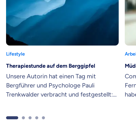
Lifestyle
Arbe
Therapiestunde auf dem Berggipfel
Müde
Unsere Autorin hat einen Tag mit
Com
Bergführer und Psychologe Pauli
Fer
Trenkwalder verbracht und festgestellt:
hab
Wer die Berge sucht, könnte sich selbst
Auge
finden.
Aug