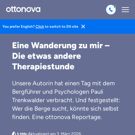
You prefer English?
Click
to switch to EN site
Magazin
Life Hacks
Lifestyle
Eine Wanderung zu mir –
Die etwas andere
Therapiestunde
Unsere Autorin hat einen Tag mit dem
Bergführer und Psychologen Pauli
Trenkwalder verbracht. Und festgestellt:
Wer die Berge sucht, könnte sich selbst
finden. Eine ottonova Reportage.
Aktualisiert am 3. März 2026