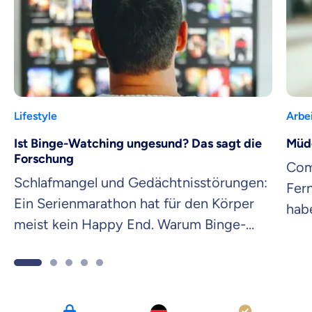
Lifestyle
Arbe
Ist Binge-Watching ungesund? Das sagt die
Müde
Forschung
Com
Schlafmangel und Gedächtnisstörungen:
Fer
Ein Serienmarathon hat für den Körper
hab
meist kein Happy End. Warum Binge-
Auge
Watching ungesund für dich ist.
Aug