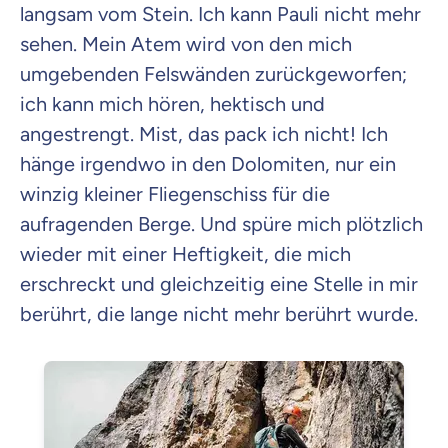
langsam vom Stein. Ich kann Pauli nicht mehr
sehen. Mein Atem wird von den mich
umgebenden Felswänden zurückgeworfen;
Beamten
ich kann mich hören, hektisch und
Versicherung
angestrengt. Mist, das pack ich nicht! Ich
hänge irgendwo in den Dolomiten, nur ein
winzig kleiner Fliegenschiss für die
aufragenden Berge. Und spüre mich plötzlich
Zahnzusatz
Versicherung
wieder mit einer Heftigkeit, die mich
erschreckt und gleichzeitig eine Stelle in mir
berührt, die lange nicht mehr berührt wurde.
Krankenhaus
Versicherung
Mit dem Abschicken meiner Daten erkläre ich meine
Einwilligung
zur
Kontaktaufnahme durch ottonova.