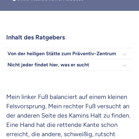
Weil es uns wichtig ist, dass
du dich gut beraten fühlst.
Inhalt des Ratgebers
Objektive und faire Beratung
Wir möchten, dass du dich aus Überzeugung für
Von der heiligen Stätte zum Präventiv-Zentrum
uns entscheidest.
Nicht jeder findet hier, was er sucht
Vergleich mit anderen Tarifen am Markt
Wir helfen dir dabei Unterschiede in
Versicherungen zu verstehen
Wozu dürfen wir dich beraten?
Mein linker Fuß balanciert auf einem kleinen
Versicherungsprodukt wählen
Felsvorsprung. Mein rechter Fuß versucht an
der anderen Seite des Kamins Halt zu finden.
Eine Hand hat die rettende Kante schon
Krankenvoll
erreicht, die andere, schweißig, rutscht
Versicherung