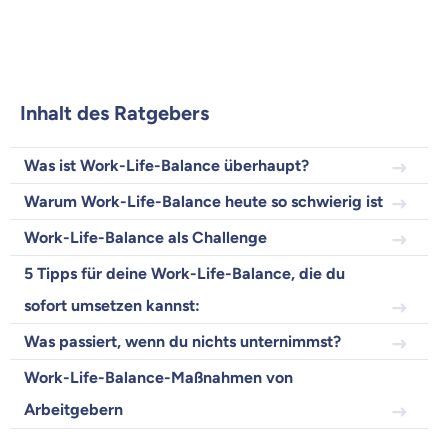
Inhalt des Ratgebers
Was ist Work-Life-Balance überhaupt?
Warum Work-Life-Balance heute so schwierig ist
Weil es uns wichtig ist, dass
du dich gut beraten fühlst.
Work-Life-Balance als Challenge
5 Tipps für deine Work-Life-Balance, die du
Objektive und faire Beratung
sofort umsetzen kannst:
Wir möchten, dass du dich aus Überzeugung für
uns entscheidest.
Was passiert, wenn du nichts unternimmst?
Vergleich mit anderen Tarifen am Markt
Work-Life-Balance-Maßnahmen von
Wir helfen dir dabei Unterschiede in
Versicherungen zu verstehen
Arbeitgebern
Wozu dürfen wir dich beraten?