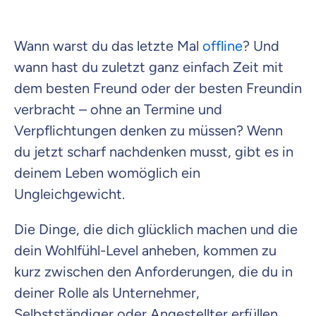
Versicherungsprodukt wählen
Wann warst du das letzte Mal
offline
? Und
wann hast du zuletzt ganz einfach Zeit mit
Krankenvoll
dem besten Freund oder der besten Freundin
Versicherung
verbracht – ohne an Termine und
Verpflichtungen denken zu müssen? Wenn
du jetzt scharf nachdenken musst, gibt es in
Beamten
deinem Leben womöglich ein
Versicherung
Ungleichgewicht.
Die Dinge, die dich glücklich machen und die
dein Wohlfühl-Level anheben, kommen zu
Zahnzusatz
kurz zwischen den Anforderungen, die du in
Versicherung
deiner Rolle als Unternehmer,
Selbstständiger oder Angestellter erfüllen