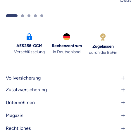
New Work – hier lesen!
alle
AES256-GCM
Rechenzentrum
Zugelassen
Verschlüsselung
in Deutschland
durch die BaFin
Vollversicherung
Zusatzversicherung
Unternehmen
Magazin
Rechtliches