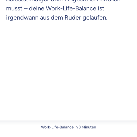
musst – deine Work-Life-Balance ist
Krankenhaus
irgendwann aus dem Ruder gelaufen.
Versicherung
Mit dem Abschicken meiner Daten erkläre ich meine
Einwilligung
zur
Kontaktaufnahme durch ottonova.
Weiter zu deinen Informationen
Work-Life-Balance in 3 Minuten