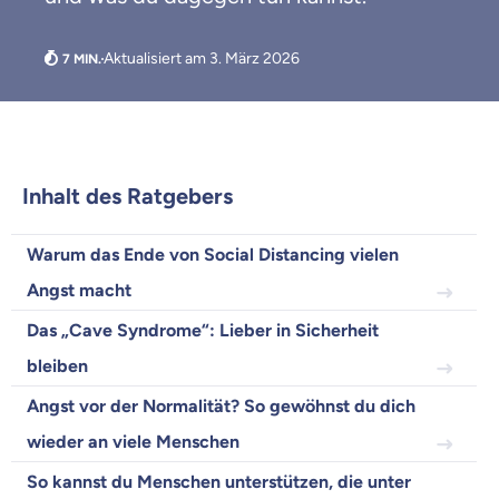
Aktualisiert am 3. März 2026
Inhalt des Ratgebers
Warum das Ende von Social Distancing vielen
Weil es uns wichtig ist, dass
du dich gut beraten fühlst.
Angst macht
Das „Cave Syndrome“: Lieber in Sicherheit
Objektive und faire Beratung
Wir möchten, dass du dich aus Überzeugung für
bleiben
uns entscheidest.
Angst vor der Normalität? So gewöhnst du dich
Vergleich mit anderen Tarifen am Markt
wieder an viele Menschen
Wir helfen dir dabei Unterschiede in
Versicherungen zu verstehen
So kannst du Menschen unterstützen, die unter