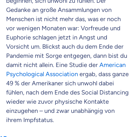
beginnen, sich unwohl zu fühlen. Der
Gedanke an große Ansammlungen von
Menschen ist nicht mehr das, was er noch
Krankenhaus
Versicherung
vor wenigen Monaten war: Vorfreude und
Euphorie schlagen jetzt in Angst und
Mit dem Abschicken meiner Daten erkläre ich meine
Einwilligung
zur
Vorsicht um. Blickst auch du dem Ende der
Kontaktaufnahme durch ottonova.
Pandemie mit Sorge entgegen, dann bist du
Weiter zu deinen Informationen
damit nicht allein. Eine Studie der
American
Psychological Association
ergab, dass ganze
49 % der Amerikaner sich unwohl dabei
fühlen, nach dem Ende des Social Distancing
wieder wie zuvor physische Kontakte
einzugehen – und zwar unabhängig von
ihrem Impfstatus.