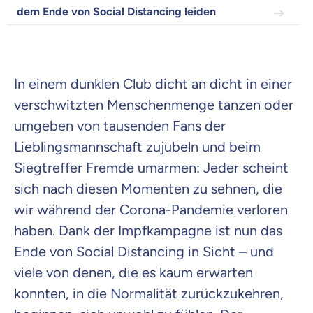
Wozu dürfen wir dich beraten?
dem Ende von Social Distancing leiden
Versicherungsprodukt wählen
In einem dunklen Club dicht an dicht in einer
Krankenvoll
Versicherung
verschwitzten Menschenmenge tanzen oder
umgeben von tausenden Fans der
Lieblingsmannschaft zujubeln und beim
Siegtreffer Fremde umarmen: Jeder scheint
Beamten
sich nach diesen Momenten zu sehnen, die
Versicherung
wir während der Corona-Pandemie verloren
haben. Dank der Impfkampagne ist nun das
Ende von Social Distancing in Sicht – und
Zahnzusatz
viele von denen, die es kaum erwarten
Versicherung
konnten, in die Normalität zurückzukehren,