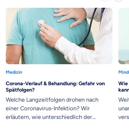
Medizin
Mind
Corona-Verlauf & Behandlung: Gefahr von
Wie 
Spätfolgen?
kann
Welche Langzeitfolgen drohen nach
Weit
einer Coronavirus-Infektion? Wir
una
erläutern, wie unterschiedlich der
ver
Corona-Verlauf ausfallen kann.
Sch