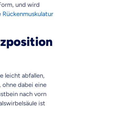
-Form, und wird
e
Rückenmuskulatur
tzposition
leicht abfallen,
t, ohne dabei eine
stbein nach vorn
lswirbelsäule ist
en Informationen