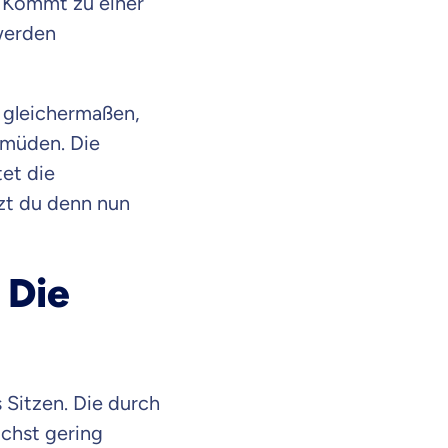
Kommt zu einer
werden
r gleichermaßen,
rmüden. Die
et die
zt du denn nun
 Die
 Sitzen. Die durch
ichst gering