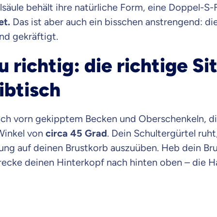
lsäule behält ihre natürliche Form, eine Doppel-S
Beamten
Versicherung
et.
Das ist aber auch ein bisschen anstrengend: di
d gekräftigt.
u richtig: die richtige Si
Zahnzusatz
ibtisch
Versicherung
ach vorn gekipptem Becken und Oberschenkeln, die 
 Winkel von
circa 45 Grad
. Dein Schultergürtel ruh
Krankenhaus
Versicherung
ng auf deinen Brustkorb auszuüben. Heb dein Bru
ecke deinen Hinterkopf nach hinten oben – die Ha
r Daten erkläre ich meine
Einwilligung
zur
Weiter zu dein
ttonova.