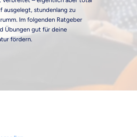
 verbreitet – eigentlich aber total
uf ausgelegt, stundenlang zu
r krumm. Im folgenden Ratgeber
nd Übungen gut für deine
tur fördern.