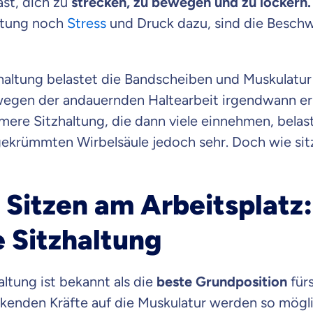
ast, dich zu
strecken, zu bewegen und zu lockern.
raten fühlst.
ltung noch
Stress
und Druck dazu, sind die Besch
re Beratung
du dich aus Überzeugung für uns entscheidest.
zhaltung belastet die Bandscheiben und Muskulatu
eren Tarifen am Markt
 wegen der andauernden Haltearbeit irgendwann e
ei Unterschiede in Versicherungen zu verstehen
ere Sitzhaltung, die dann viele einnehmen, belast
ekrümmten Wirbelsäule jedoch sehr. Doch wie sit
 dich beraten?
t wählen
 Sitzen am Arbeitsplatz:
 Sitzhaltung
Krankenvoll
Versicherung
altung ist bekannt als die
beste Grundposition
fürs
rkenden Kräfte auf die Muskulatur werden so mögl