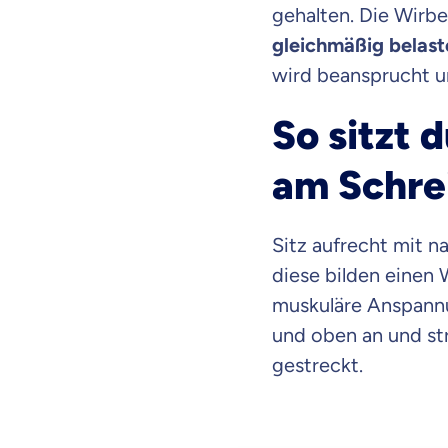
gehalten. Die Wirbe
gleichmäßig belast
wird beansprucht un
So sitzt d
am Schre
Sitz aufrecht mit n
diese bilden einen
muskuläre Anspannu
und oben an und str
gestreckt.
Mit dem Abschicken meine
Kontaktaufnahme durch o