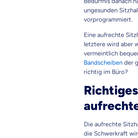
Bedürfnis danach h
dich gut be
ungesunden Sitzha
vorprogrammiert.
Objektive und fai
Wir möchten, dass 
Eine aufrechte Sit
Vergleich mit and
letztere wird aber
Wir helfen dir dab
vermeintlich bequem
Bandscheiben
der g
Wozu dürfen wir
richtig im Büro?
Versicherungsproduk
Richtiges
aufrechte
Die aufrechte Sitzh
die Schwerkraft wi