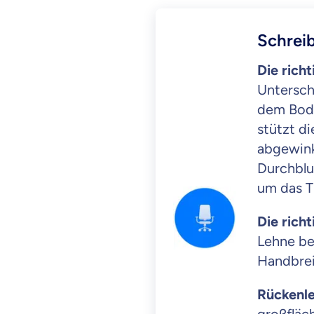
Schreib
Die richt
Untersch
dem Bode
stützt di
abgewink
Durchblu
um das T
Die richt
Lehne be
Handbreit
Rückenl