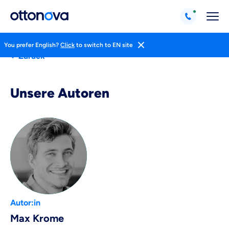
You prefer English?
Click
to switch to EN site
Zurück
Unsere Autoren
Weil es uns wichtig ist, dass
du dich gut beraten fühlst.
Objektive und faire Beratung
Wir möchten, dass du dich aus Überzeugung für
uns entscheidest.
Vergleich mit anderen Tarifen am Markt
Wir helfen dir dabei Unterschiede in
Autor:in
Versicherungen zu verstehen
Max Krome
Wozu dürfen wir dich beraten?