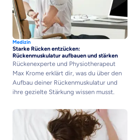
Krankenhaus
Versicherung
Mit dem Abschicken meiner Daten erkläre ich meine
Einwilligung
zur
Medizin
Kontaktaufnahme durch ottonova.
Starke Rücken entzücken:
Rückenmuskulatur aufbauen und stärken
Weiter zu deinen Informationen
Rückenexperte und Physiotherapeut
Max Krome erklärt dir, was du über den
Aufbau deiner Rückenmuskulatur und
ihre gezielte Stärkung wissen musst.